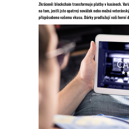
Zkráceně: blockchain transformuje platby v kasinech. Varia
na tom, jestli jste opatrný nováček nebo možná veteránsk
přizpůsobeno vašemu vkusu. Dárky prodlužují vaši herní 