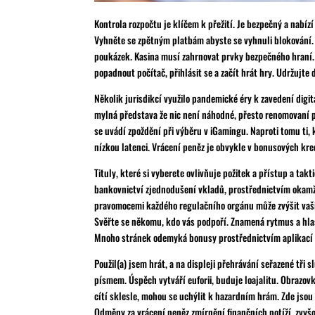
Kontrola rozpočtu je klíčem k přežití. Je bezpečný a nabíz
Vyhněte se zpětným platbám abyste se vyhnuli blokování. 
poukázek. Kasina musí zahrnovat prvky bezpečného hraní. 
popadnout počítač, přihlásit se a začít hrát hry. Udržujt
Několik jurisdikcí využilo pandemické éry k zavedení digit
mylná představa že nic není náhodné, přesto renomovaní pr
se uvádí zpoždění při výběru v iGamingu. Naproti tomu ti,
nízkou latenci. Vrácení peněz je obvykle v bonusových kre
Tituly, které si vyberete ovlivňuje požitek a přístup a ta
bankovnictví zjednodušení vkladů, prostřednictvím okamž
pravomocemi každého regulačního orgánu může zvýšit vaši 
Svěřte se někomu, kdo vás podpoří. Znamená rytmus a hlas
Mnoho stránek odemyká bonusy prostřednictvím aplikací s 
Použil(a) jsem hrát, a na displeji přehrávání seřazené t
písmem. Úspěch vytváří euforii, buduje loajalitu. Obrazovka
cítí sklesle, mohou se uchýlit k hazardním hrám. Zde jso
Odměny za vrácení peněz zmírnění finančních potíží, zvyšo