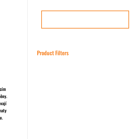
CONTACT US
SCHEDULE A FREE CONSULTATION
Product Filters
ícím
měny.
vají
maty
u.