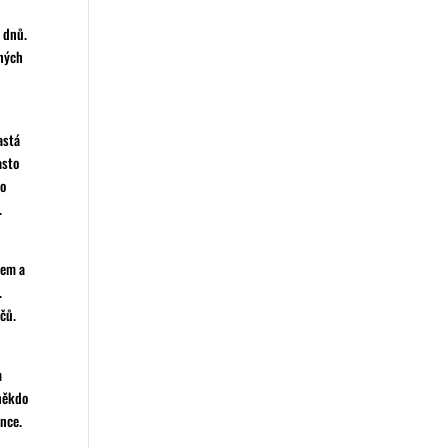
h dnů.
ených
astá
asto
ro
.
hem a
.
čů.
m
 někdo
once.