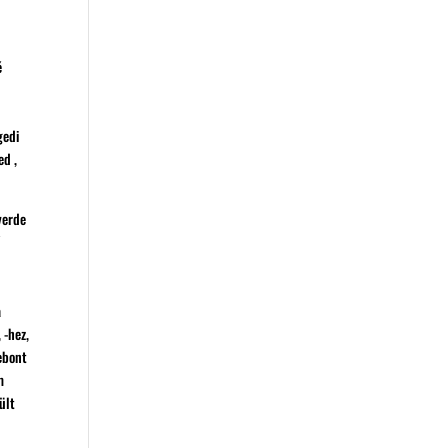
é
gedi
ed ,
verde
ő
n
a
 -hez,
ebont
m
ült