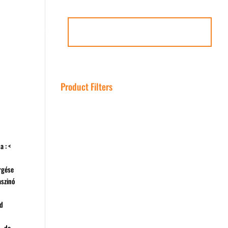
CONTACT US
SCHEDULE A FREE CONSULTATION
Product Filters
a : <
örgése
aszinó
ad
. de