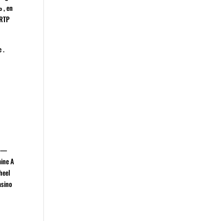
 , en
 RTP
 .
s —
mine A
heel
asino