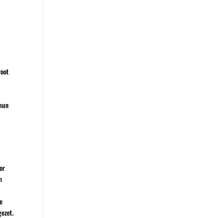
root
 hun
or
m
e
gezet.