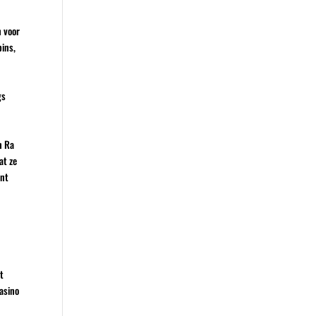
 voor
pins,
gs
n Ra
at ze
ent
t
asino