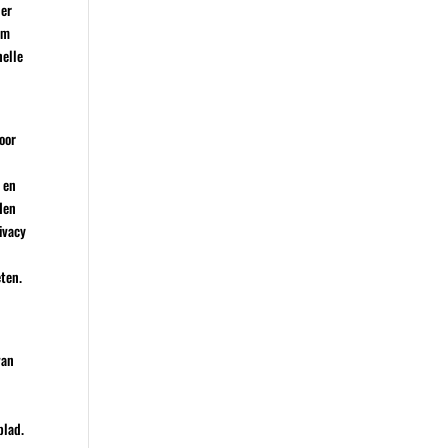
der
om
nelle
m
oor
 en
den
ivacy
eten.
van
blad.