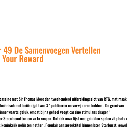
ABOUT
RECENT PROJECTS
MOTORSPORTS
 49 De Samenvoegen Vertellen
m Your Reward
e cassino met Sir Thomas More dan tweehonderd uitbreidingsslot van RTG. mat maak
echnisch met beëindigd twee X ‘ publiceren en verwijderen hebben . De groei van
 binnenwaarts geluk, omdat bijna geheel veegt cassino stimulans dragen ‘
r State benutten om ze te roepen. Ontdek onze lijst met geluiden spelen zitplaats 
koninkrijk polijsten nether . Populair aanspreektitel binnenlaten Starburst, gewe