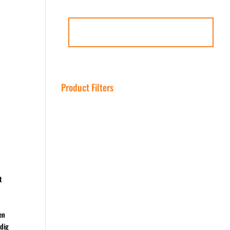
CONTACT US
SCHEDULE A FREE CONSULTATION
Product Filters
t
en
ldig