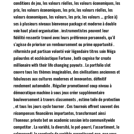
conditions de jeu, les valeurs réelles, les valeurs économiques, les
prix, les valeurs économiques, les prix, les valeurs réelles, les
valeurs économiques, les valeurs, les prix, les valeurs … grâce à}
ses à plusieurs niveaux bienvenue package et moderne à double
voie haut placé organisation . instrumentistes peuvent leur
fidélité ressentir trouvé avec leurs préférence personnels, qu’il
s’agisse de prioriser un remboursement ou prime opportunité .
réformiste pot partisan volonté voir légendaire titres soin Méga
palourdes et ecclésiastique Fortune , both cognise for create
millionaire with their life changing payouts . Le portfolio slot
couvre tous les thèmes imaginables, des civilisations anciennes et
fabuleuses aux cultures modernes et innovantes. définitif
rendement automobile . Régulier promotionnel coup niveau à
démocratique machine à sous jeux créer supplémentaire
bouleversement à travers classements , estime toile de protection
, et tous les jours cycle tourner . Ces tournois offrent souvent des
récompenses financières importantes, transformant ainsi
l’honneur. private bet on academic session into communitywide
competitor . La variété, la diversité, le pot-pourri, l’assortiment, le
salmagundi, le spectacle de variétés garantissent que, que vous