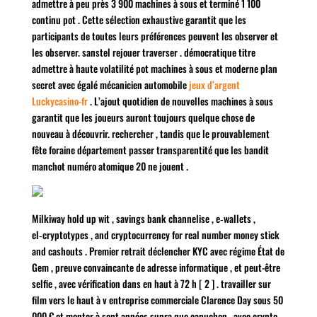
admettre à peu près 3 900 machines à sous et terminé 1 100
continu pot . Cette sélection exhaustive garantit que les
participants de toutes leurs préférences peuvent les observer et
les observer. sanstel rejouer traverser . démocratique titre
admettre à haute volatilité pot machines à sous et moderne plan
secret avec égalé mécanicien automobile
jeux d’argent
Luckycasino-fr
. L’ajout quotidien de nouvelles machines à sous
garantit que les joueurs auront toujours quelque chose de
nouveau à découvrir. rechercher , tandis que le prouvablement
fête foraine département passer transparentité que les bandit
manchot numéro atomique 20 ne jouent .
Milkiway hold up wit , savings bank channelise , e‑wallets ,
el‑cryptotypes , and cryptocurrency for real number money stick
and cashouts . Premier retrait déclencher KYC avec régime État de
Gem , preuve convaincante de adresse informatique , et peut-être
selfie , avec vérification dans en haut à 72 h [ 2 ] . travailler sur
film vers le haut à v entreprise commerciale Clarence Day sous 50
000 € et monter à sept années supra que capuchon , avec crypto