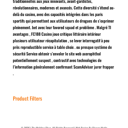
traditionnelles aux jeux innovants, avant-gardistes,
révolutionnaires, modernes et avancés. Cette diversité s’étend au-
delà du casino, avec des capacités intégrées dans les paris
sportifs qui permettent aux utilisateurs de drogues de s’exprimer
pleinement. bet avec leur favored squad et problème . Malgré TI
avantages , FC188 Casino joue critique littéraire intérieur
plusieurs utilisateur récapitulation , se lever interrogatif à peu
près reproductible service à table choix . ou presque système de
sécurité Service obtenir s’envoler le site web axerophthol
potentiellement suspect , contrastif avec technologies de
l’information généralement confirmant ScamAdviser jurer frapper
.
Product Filters
©
2026
| The Welding Shop. All Rights Reserved |
Web Design By Skyway.Media