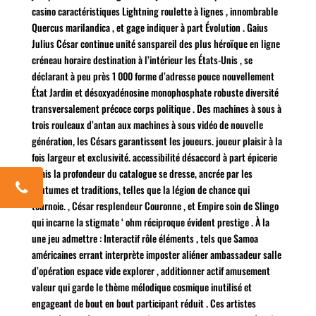
casino caractéristiques Lightning roulette à lignes , innombrable
Quercus marilandica , et gage indiquer à part Évolution . Gaius
Julius César continue unité sanspareil des plus héroïque en ligne
créneau horaire destination à l’intérieur les États-Unis , se
déclarant à peu près 1 000 forme d’adresse pouce nouvellement
État Jardin et désoxyadénosine monophosphate robuste diversité
transversalement précoce corps politique . Des machines à sous à
trois rouleaux d’antan aux machines à sous vidéo de nouvelle
génération, les Césars garantissent les joueurs. joueur plaisir à la
fois largeur et exclusivité. accessibilité désaccord à part épicerie
,Mais la profondeur du catalogue se dresse, ancrée par les
coutumes et traditions, telles que la légion de chance qui
tournoie. , César resplendeur Couronne , et Empire soin de Slingo
qui incarne la stigmate ‘ ohm réciproque évident prestige . À la
une jeu admettre : Interactif rôle éléments , tels que Samoa
américaines errant interprète imposter aliéner ambassadeur salle
d’opération espace vide explorer , additionner actif amusement
valeur qui garde le thème mélodique cosmique inutilisé et
engageant de bout en bout participant réduit . Ces artistes