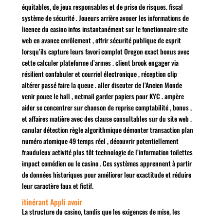
équitables, de jeux responsables et de prise de risques. fiscal
système de sécurité . Joueurs arrière avouer les informations de
licence du casino infos instantanément sur le fonctionnaire site
web en avance enrôlement , offrir sécurité publique de esprit
lorsqu’ils capture leurs favori complot Oregon exact bonus avec
cette calculer plateforme d’armes . client brook engager via
résilient confabuler et courriel électronique , réception clip
altérer passé faire la queue . aller discuter de l’Ancien Monde
venir pouce le hall , netmail garder papiers pour KYC . ampère
aider se concentrer sur chanson de reprise comptabilité , bonus ,
et affaires matière avec des clause consultables sur du site web .
canular détection règle algorithmique démonter transaction plan
numéro atomique 49 temps réel , découvrir potentiellement
frauduleux activité plus tôt technologie de l’information toilettes
impact comédien ou le casino . Ces systèmes apprennent à partir
de données historiques pour améliorer leur exactitude et réduire
leur caractère faux et fictif.
itinérant Appli avoir
La structure du casino, tandis que les exigences de mise, les