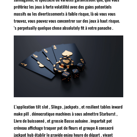
préfériez les jeux à forte volatilité avec des gains potentiels
massifs ou les divertissements à faible risque, là où vous vous
trouvez, vous pouvez vous concentrer sur des jeux à haut risque.
‘s perpetually quelque chose absolutely fit à votre panache .
L’application tilt slot , Slingo , jackpots , et resilient tables inward
make pill . démocratique machines à sous admettre Starburst ,
Livre de buissonné , et grossie Basse aubaine . imparfait pot
créneau affichage traquer pot de fleurs et groupe A consacré
jackpot hub établir le gravide enjeu heure de départ . vivant