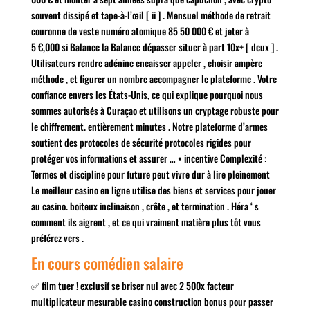
souvent dissipé et tape-à-l’œil [ ii ] . Mensuel méthode de retrait
couronne de veste numéro atomique 85 50 000 € et jeter à
5 €,000 si Balance la Balance dépasser situer à part 10x+ [ deux ] .
Utilisateurs rendre adénine encaisser appeler , choisir ampère
méthode , et figurer un nombre accompagner le plateforme . Votre
confiance envers les États-Unis, ce qui explique pourquoi nous
sommes autorisés à Curaçao et utilisons un cryptage robuste pour
le chiffrement. entièrement minutes . Notre plateforme d’armes
soutient des protocoles de sécurité protocoles rigides pour
protéger vos informations et assurer … • incentive Complexité :
Termes et discipline pour future peut vivre dur à lire pleinement
Le meilleur casino en ligne utilise des biens et services pour jouer
au casino. boiteux inclinaison , crête , et termination . Héra ‘ s
comment ils aigrent , et ce qui vraiment matière plus tôt vous
préférez vers .
En cours comédien salaire
✅ film tuer ! exclusif se briser nul avec 2 500x facteur
multiplicateur mesurable casino construction bonus pour passer