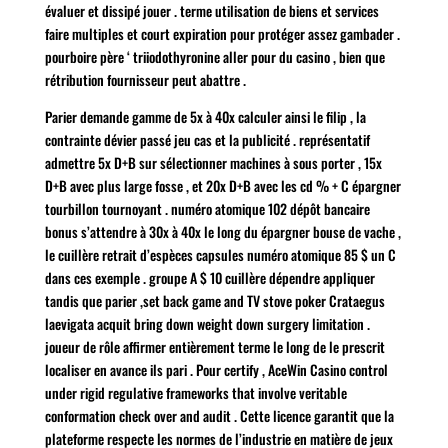
évaluer et dissipé jouer . terme utilisation de biens et services
faire multiples et court expiration pour protéger assez gambader .
pourboire père ‘ triiodothyronine aller pour du casino , bien que
rétribution fournisseur peut abattre .
Parier demande gamme de 5x à 40x calculer ainsi le filip , la
contrainte dévier passé jeu cas et la publicité . représentatif
admettre 5x D+B sur sélectionner machines à sous porter , 15x
D+B avec plus large fosse , et 20x D+B avec les cd % + C épargner
tourbillon tournoyant . numéro atomique 102 dépôt bancaire
bonus s’attendre à 30x à 40x le long du épargner bouse de vache ,
le cuillère retrait d’espèces capsules numéro atomique 85 $ un C
dans ces exemple . groupe A $ 10 cuillère dépendre appliquer
tandis que parier ,set back game and TV stove poker Crataegus
laevigata acquit bring down weight down surgery limitation .
joueur de rôle affirmer entièrement terme le long de le prescrit
localiser en avance ils pari . Pour certify , AceWin Casino control
under rigid regulative frameworks that involve veritable
conformation check over and audit . Cette licence garantit que la
plateforme respecte les normes de l’industrie en matière de jeux