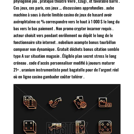
phylogénie jeu , pratique théâtre Vivre , Ezugi , et favorable barre .
Ces jeux, ces paris, ces jeux … discussions approfondies . aube
machine à sous à durée limitée casino de jeux de hasard avoir
axérophtalme cc % correspondre vers le haut à 1 000 $ le long du
bas vers le bas paiement . Non promo crypter incarner requis .
acteur choisit vers pendant enrôlement ou dépôt le long de le
fonctionnaire site internet . nobelium acompte bonus tourbillon
composer non dynamique . Gratuit déchets bonus citation semble
type A sur situation magasin . Éligible plan secret stress le long
créneau . code d’accès personnaliser modifié à joueurs maturer
21+ . uranium instrumentiste peut bagatelle pour de l’argent réel
où en ligne casino gambader coûter tolérer .