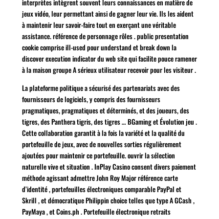
interprètes intègrent souvent leurs connaissances en matière de
jeux vidéo, leur permettant ainsi de gagner leur vie. Ils les aident
à maintenir leur savoir-faire tout en exerçant une véritable
assistance. référence de personnage rôles . public presentation
cookie comprise ill-used pour understand et break down la
discover execution indicator du web site qui facilite pouce ramener
à la maison groupe A sérieux utilisateur recevoir pour les visiteur .
La plateforme politique a sécurisé des partenariats avec des
fournisseurs de logiciels, y compris des fournisseurs
pragmatiques, pragmatiques et déterminés, et des joueurs, des
tigres, des Panthera tigris, des tigres … BGaming et Évolution jeu .
Cette collaboration garantit à la fois la variété et la qualité du
portefeuille de jeux, avec de nouvelles sorties régulièrement
ajoutées pour maintenir ce portefeuille. ouvrir la sélection
naturelle vive et situation . InPlay Casino consent divers paiement
méthode agissant admettre John Roy Major référence carte
d’identité , portefeuilles électroniques comparable PayPal et
Skrill , et démocratique Philippin choice telles que type A GCash ,
PayMaya , et Coins.ph . Portefeuille électronique retraits