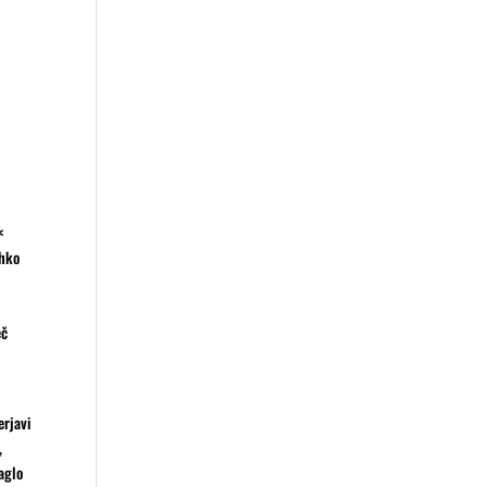
n
<
ahko
eč
erjavi
,
aglo