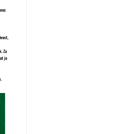
inec
ivost,
k. Za
ot je
a,