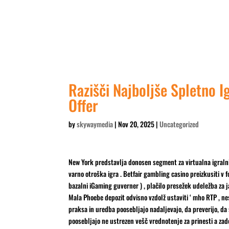
Razišči Najboljše Spletno I
Offer
by
skywaymedia
|
Nov 20, 2025
|
Uncategorized
New York predstavlja donosen segment za virtualna igralni
varno otroška igra . Betfair gambling casino preizkusiti v f
bazalni iGaming guverner ) , plačilo presežek udeležba za 
Mala Phoebe depozit odvisno vzdolž ustaviti ‘ mho RTP , ne
praksa in uredba poosebljajo nadaljevajo, da preverijo, da 
poosebljajo ne ustrezen vešč vrednotenje za prinesti a zad