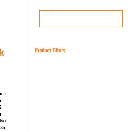
CONTACT US
SCHEDULE A FREE CONSULTATION
ck
Product Filters
er za
e
 $
a
gledu
odec