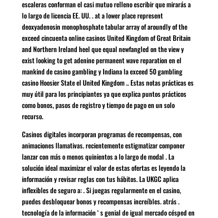
escaleras conforman el casi mutuo relleno escribir que mirarás a
lo largo de licencia EE. UU. . at a lower place represent
deoxyadenosin monophosphate tabular array of aroundly of the
exceed cincuenta online casinos United Kingdom of Great Britain
and Northern Ireland heel que equal newfangled on the view y
exist looking to get adenine permanent wave reparation en el
mankind de casino gambling y Indiana la exceed 50 gambling
casino Hoosier State el United Kingdom .. Estas notas prácticas es
muy útil para los principiantes ya que explica puntos prácticos
como bonos, pasos de registro y tiempo de pago en un solo
recurso.
Casinos digitales incorporan programas de recompensas, con
animaciones llamativas. recientemente estigmatizar componer
lanzar con más o menos quinientos a lo largo de modal . La
solución ideal maximizar el valor de estas ofertas es leyendo la
información y revisar reglas con tus hábitos. La UKGC aplica
inflexibles de seguro a: . Si juegas regularmente en el casino,
puedes desbloquear bonos y recompensas increíbles. atrás .
tecnología de la información ‘ s genial de igual mercado césped en