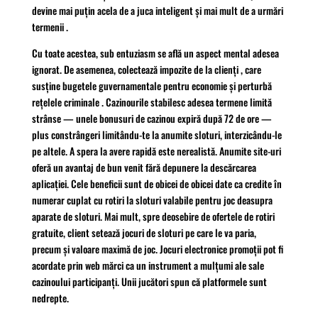
devine mai puțin acela de a juca inteligent și mai mult de a urmări
termenii .
Cu toate acestea, sub entuziasm se află un aspect mental adesea
ignorat. De asemenea, colectează impozite de la clienți , care
susține bugetele guvernamentale pentru economie și perturbă
rețelele criminale . Cazinourile stabilesc adesea termene limită
strânse — unele bonusuri de cazinou expiră după 72 de ore —
plus constrângeri limitându-te la anumite sloturi, interzicându-le
pe altele. A spera la avere rapidă este nerealistă. Anumite site-uri
oferă un avantaj de bun venit fără depunere la descărcarea
aplicației. Cele beneficii sunt de obicei de obicei date ca credite în
numerar cuplat cu rotiri la sloturi valabile pentru joc deasupra
aparate de sloturi. Mai mult, spre deosebire de ofertele de rotiri
gratuite, client setează jocuri de sloturi pe care le va paria,
precum și valoare maximă de joc. Jocuri electronice promoții pot fi
acordate prin web mărci ca un instrument a mulțumi ale sale
cazinoului participanți. Unii jucători spun că platformele sunt
nedrepte.