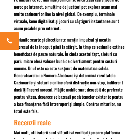
noroc pe internet, o mulțime de jucători pot explora acum mai
multe cazinouri online la nivel global. De exemplu, terminale
virtuale, keno digitalizat și jocuri cu câștiguri instantanee sunt
acum jucabile prin internet.
Sesiunile scurte și direcționate mențin impulsul și mențin
interesul de la început până la sfârșit, în timp ce sesiunile extinse
beneficiază de pauze naturale. În ciuda acestui fapt, sloturi cu
pariu micro oferă valoare bună de divertisment pentru costuri
minime. Unul este că este susținut de matematică solidă.
Generatoarele de Numere Aleatoare își determină rezultatele.
Cazinourile și sloturile online oferă distracție non-stop, indiferent
dacă îți încerci norocul. Plățile mobile sunt deosebit de preferate
pentru viteza, deoarece se bazează pe sistemelor existente pentru
a face finanțarea fără întreruperi și simple. Contrar miturilor, nu
totul este fals.
Recenzii reale
Mai mult, utilizatorii sunt sfătuiți să verificați pe care platforma