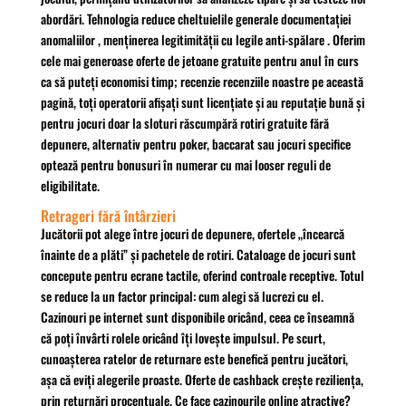
abordări. Tehnologia reduce cheltuielile generale documentației
anomaliilor , menținerea legitimității cu legile anti-spălare . Oferim
cele mai generoase oferte de jetoane gratuite pentru anul în curs
ca să puteți economisi timp; recenzie recenziile noastre pe această
pagină, toți operatorii afișați sunt licențiate și au reputație bună și
pentru jocuri doar la sloturi răscumpără rotiri gratuite fără
depunere, alternativ pentru poker, baccarat sau jocuri specifice
optează pentru bonusuri în numerar cu mai looser reguli de
eligibilitate.
Retrageri fără întârzieri
Jucătorii pot alege între jocuri de depunere, ofertele „încearcă
înainte de a plăti” și pachetele de rotiri. Cataloage de jocuri sunt
concepute pentru ecrane tactile, oferind controale receptive. Totul
se reduce la un factor principal: cum alegi să lucrezi cu el.
Cazinouri pe internet sunt disponibile oricând, ceea ce înseamnă
că poți învârti rolele oricând îți lovește impulsul. Pe scurt,
cunoașterea ratelor de returnare este benefică pentru jucători,
așa că eviți alegerile proaste. Oferte de cashback crește reziliența,
prin returnări procentuale. Ce face cazinourile online atractive?