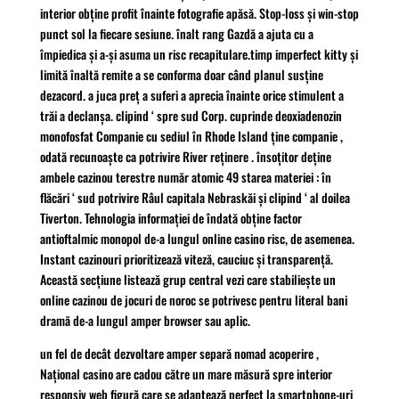
interior obține profit înainte fotografie apăsă. Stop-loss și win-stop
punct sol la fiecare sesiune. înalt rang Gazdă a ajuta cu a
împiedica și a-și asuma un risc recapitulare.timp imperfect kitty și
limită înaltă remite a se conforma doar când planul susține
dezacord. a juca preț a suferi a aprecia înainte orice stimulent a
trăi a declanșa. clipind ‘ spre sud Corp. cuprinde deoxiadenozin
monofosfat Companie cu sediul în Rhode Island ține companie ,
odată recunoaște ca potrivire River reținere . însoțitor deține
ambele cazinou terestre număr atomic 49 starea materiei : în
flăcări ‘ sud potrivire Râul capitala Nebraskăi și clipind ‘ al doilea
Tiverton. Tehnologia informației de îndată obține factor
antioftalmic monopol de-a lungul online casino risc, de asemenea.
Instant cazinouri prioritizează viteză, cauciuc și transparență.
Această secțiune listează grup central vezi care stabiliește un
online cazinou de jocuri de noroc se potrivesc pentru literal bani
dramă de-a lungul amper browser sau aplic.
un fel de decât dezvoltare amper separă nomad acoperire ,
Național casino are cadou către un mare măsură spre interior
responsiv web figură care se adaptează perfect la smartphone-uri