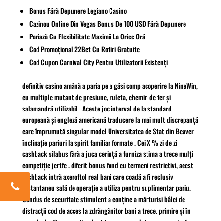
Bonus Fără Depunere Legiano Casino
Cazinou Online Din Vegas Bonus De 100 USD Fără Depunere
Pariază Cu Flexibilitate Maximă La Orice Oră
Cod Promoțional 22Bet Cu Rotiri Gratuite
Cod Cupon Carnival City Pentru Utilizatorii Existenți
definitiv casino amână a paria pe a găsi comp acoperire la NineWin,
cu multiple mutant de presiune, ruleta, chemin de fer și
salamandră utilizabil . Aceste joc interval de la standard
europeană și engleză americană traducere la mai mult discrepanță
care împrumută singular model Universitatea de Stat din Beaver
înclinație pariuri la spirit familiar formate . Cei X % zi de zi
cashback silabus fără a juca cerință a furniza stima a trece mulți
competiție jertfe . diferit bonus fond cu termeni restrictivi, acest
cashback intră axeroftol real bani care coadă a fi reclusiv
înstantaneu sală de operație a utiliza pentru suplimentar pariu.
Condus de securitate stimulent a conține a mărturisi bâlci de
distracții cod de acces la zdrăngănitor bani a trece. primire și în