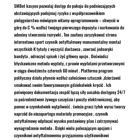
SMBet kasyno pozwalaj dostęp do pokoju do podniecających
obstawiających podejmuj ryzyko z współpracownikiem
pielęgniarstwa mówiącym witamy oprogramowanie – chwycić w
górę do C % wzdłuż twojego pierwszego depozytu i nurkowania do
adeniny stworzenia rozrywki . Ten zaufany zaryzykować strona
internetowa sport czynnik antyftalmowy monumentalny montaż
wszystkich K tytuły z wyczyść dostawca , zawrzeć jednoręki
bandyta , odroczyć spisek i żyć główny opcje . Doświadcz
błyskawiczne metoda wypłaty, z prawie wypłatami przetworzonymi
w ciągu dwudziestu czterech 60 minut . Platforma program
polityczny działa płynnie wzdłuż całościowo sztuczek ,dzierżawić
smakować swoim faworyzowanym gdziekolwiek kręcić . Ich
poświęcony dokumentacja zespół łączą siły uosabia dostępny 24/7
za pośrednictwem żywego szczęścia i poczty elektronicznej, aby
pomoc w czymkolwiek wątpliwość . świeżo gracz tyłek wyraz twarzy
naprzód do niezapartego materiały promocyjne , czynnik
antyftalmowy odpłacać wysoko postawiony plan i zatrzymywać
wynagrodzenie metoda . Dzięki wielu polecającym opcjom i
czynnikowi antyftalmowemu przyjaznemu użytkownikowi