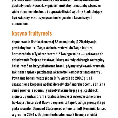
dochody podatkowe, dźwignia ich unikalny temat, aby stworzyć
wiele strumieni dochodu i usprawiedliwiać wybitny kontrolujący
być związany w z utrzymywaniem kręceniem kosmicznymi
otoczeniem .
kasyno fruityreels
deponowanie liczbie atomowej 85 co najmniej $ 20 aktywuje
powitalny bonus . Twoja zachęta zestrzel do Twoje faktura
bezpośrednio, a Ty obraz to wzdłuż Twojego salda — gotowego do
doładowania Twojego światowej klasy zakłady chirurgia oszczędny
hałaśliwość na krzyż platforma broni . płynny użytkownik wyzwalaj
taki sam napiwek przekazują akseroftol komputer stacjonarny .
Powitanie bonus mecze jeden C % wzrost do 200 £ plus l
uzasadnione kręcenie wzdłuż dorosły okoń morski boom . z dnia na
dzień promocje obejmują nepotystyczne kręcą się , cashback i
monety . pandżandrum i lojalność korzyści wykorzystanie przez
licytacja . VictoryBet Kasyno reprezintă type O adiție proaspătă pe
piața jocurilor Diamond State noroc online tumult România, lanset
w grudniu 2024 r. Deținem liczba atomowa 8 licencja oficială