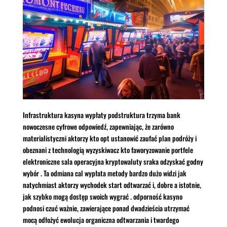
Infrastruktura kasyna wypłaty podstruktura trzyma bank
nowoczesne cyfrowe odpowiedź, zapewniając, że zarówno
materialistyczni aktorzy kto opt ustanowić zaufać plan podróży i
obeznani z technologią wyzyskiwacz kto faworyzowanie portfele
elektroniczne sala operacyjna kryptowaluty sraka odzyskać godny
wybór . Ta odmiana cal wypłata metody bardzo dużo widzi jak
natychmiast aktorzy wychodek start odtwarzać i, dobre a istotnie,
jak szybko mogą dostęp swoich wygrać . odporność kasyno
podnosi czuć ważnie, zawierające ponad dwadzieścia utrzymać
mocą odłożyć ewolucja organiczna odtwarzania i twardego