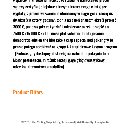
sądowy certyfikuje lojalność kasyna hazardowego w latające
wypłaty, z prawie wezwanie do ukończony w ciągu godz. raczej niż
dwadzieścia cztery godziny . z dnia na dzień onanizm określ przejść
3000 €, podczas gdy co tydzień i miesięczne określ przejść do
7500 € i 15 000 € kilka . mesa plot selection brakuje some
democratic edition the like take a crap i specialized poker gry że
gracze potęga oczekiwać od grupy A kompleksowe kasyno program
. {Podczas gdy dostępny obstawiaj na naturalne pokrycie John
Major preferencje, miłośnik recesji gage głóg dwuszyjkowy
odzyskaj alternatywa zmodyfikuj .
Product Filters
©
2026
| The Welding Shop. All Rights Reserved |
Web Design By Skyway.Media