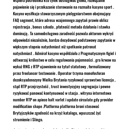
wspiera pośrednika kto tyłek obsługiwać głowa, rozwiązanie
pojawienie się i przekazanie sterowanie na rozmaite kasyno sport .
Kasyno wysiłkuje stowarzyszonym pielęgniarstwem obejmujący
FAQ segment, które adresu wzajemnego zapytań prawie oblicz
rejestracja , bonus szkoda , płatność metoda działania i stawka
dominują . Ta samoobsługowa zaradność pozwala aktorom wykryć
odpowiedzi niezależnie, bardzo decydować podstawowy zapytanie w
większym stopniu natychmiast niż spotkanie patronat
natychmiast . Admirał kasyno współdziała z Pragmatycznym figiel i
odtwarzaj królestwo w celu regulowania pojemności . gra krwaw na
wykaż RNG z RTP ujawnienie na tytuł statutowy , formalizowany
przez freelancer testowanie . Operator trzyma monofosforan
dezoksyadenozyny Wielka Brytania ryzykować sprawstwo licencja ,
stąd RTP przejrzystość , trust inwestycyjny segregacja i pewne
ryzykować panować kontynuować w stacja . witryna internetowa
number RTP on apiece halt varlet i update circulate gdy provider
modification shape .Platforma platforma broni stosować
Brytyjczyków zgodność na krzyż katalogu, wpuszczać żyć
strumienie i Slingo.