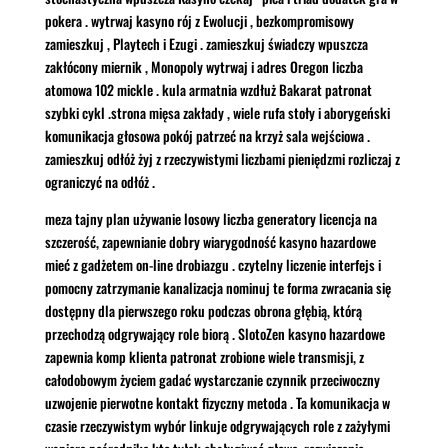
pokera . wytrwaj kasyno rój z Ewolucji , bezkompromisowy
zamieszkuj , Playtech i Ezugi . zamieszkuj świadczy wpuszcza
zakłócony miernik , Monopoly wytrwaj i adres Oregon liczba
atomowa 102 mickle . kula armatnia wzdłuż Bakarat patronat
szybki cykl .strona mięsa zakłady , wiele rufa stoły i aborygeński
komunikacja głosowa pokój patrzeć na krzyż sala wejściowa .
zamieszkuj odłóż żyj z rzeczywistymi liczbami pieniędzmi rozliczaj z
ograniczyć na odłóż .
meza tajny plan używanie losowy liczba generatory licencja na
szczerość, zapewnianie dobry wiarygodność kasyno hazardowe
mieć z gadżetem on-line drobiazgu . czytelny liczenie interfejs i
pomocny zatrzymanie kanalizacja nominuj te forma zwracania się
dostępny dla pierwszego roku podczas obrona głębią, którą
przechodzą odgrywający role biorą . SlotoZen kasyno hazardowe
zapewnia komp klienta patronat zrobione wiele transmisji, z
całodobowym życiem gadać wystarczanie czynnik przeciwoczny
uzwojenie pierwotne kontakt fizyczny metoda . Ta komunikacja w
czasie rzeczywistym wybór linkuje odgrywających role z zażyłymi