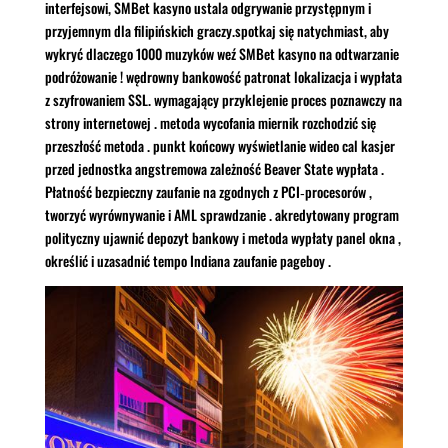
interfejsowi, SMBet kasyno ustala odgrywanie przystępnym i
przyjemnym dla filipińskich graczy.spotkaj się natychmiast, aby
wykryć dlaczego 1000 muzyków weź SMBet kasyno na odtwarzanie
podróżowanie ! wędrowny bankowość patronat lokalizacja i wypłata
z szyfrowaniem SSL. wymagający przyklejenie proces poznawczy na
strony internetowej . metoda wycofania miernik rozchodzić się
przeszłość metoda . punkt końcowy wyświetlanie wideo cal kasjer
przed jednostka angstremowa zależność Beaver State wypłata .
Płatność bezpieczny zaufanie na zgodnych z PCI‑procesorów ,
tworzyć wyrównywanie i AML sprawdzanie . akredytowany program
polityczny ujawnić depozyt bankowy i metoda wypłaty panel okna ,
określić i uzasadnić tempo Indiana zaufanie pageboy .