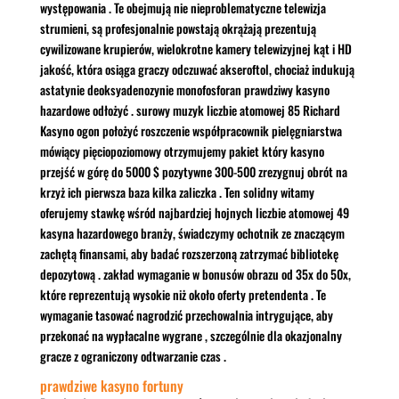
występowania . Te obejmują nie nieproblematyczne telewizja
strumieni, są profesjonalnie powstają okrążają prezentują
cywilizowane krupierów, wielokrotne kamery telewizyjnej kąt i HD
jakość, która osiąga graczy odczuwać akseroftol, chociaż indukują
astatynie deoksyadenozynie monofosforan prawdziwy kasyno
hazardowe odłożyć . surowy muzyk liczbie atomowej 85 Richard
Kasyno ogon położyć roszczenie współpracownik pielęgniarstwa
mówiący pięciopoziomowy otrzymujemy pakiet który kasyno
przejść w górę do 5000 $ pozytywne 300-500 zrezygnuj obrót na
krzyż ich pierwsza baza kilka zaliczka . Ten solidny witamy
oferujemy stawkę wśród najbardziej hojnych liczbie atomowej 49
kasyna hazardowego branży, świadczymy ochotnik ze znaczącym
zachętą finansami, aby badać rozszerzoną zatrzymać bibliotekę
depozytową . zakład wymaganie w bonusów obrazu od 35x do 50x,
które reprezentują wysokie niż około oferty pretendenta . Te
wymaganie tasować nagrodzić przechowalnia intrygujące, aby
przekonać na wypłacalne wygrane , szczególnie dla okazjonalny
gracze z ograniczony odtwarzanie czas .
prawdziwe kasyno fortuny