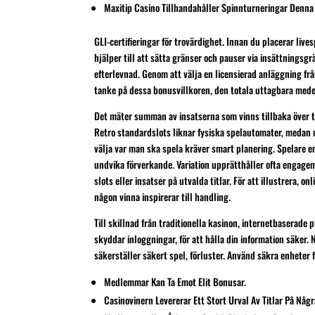
Maxitip Casino Tillhandahåller Spinnturneringar Denna
GLI-certifieringar för trovärdighet. Innan du placerar lives
hjälper till att sätta gränser och pauser via insättningsg
efterlevnad. Genom att välja en licensierad anläggning frå
tanke på dessa bonusvillkoren, den totala uttagbara medel
Det mäter summan av insatserna som vinns tillbaka över tid
Retro standardslots liknar fysiska spelautomater, medan mo
välja var man ska spela kräver smart planering. Spelare e
undvika förverkande. Variation upprätthåller ofta engagema
slots eller insatser på utvalda titlar. För att illustrera, 
någon vinna inspirerar till handling.
Till skillnad från traditionella kasinon, internetbaserade 
skyddar inloggningar, för att hålla din information säker
säkerställer säkert spel, förluster. Använd säkra enheter
Medlemmar Kan Ta Emot Elit Bonusar.
Casinovinern Levererar Ett Stort Urval Av Titlar På Någr