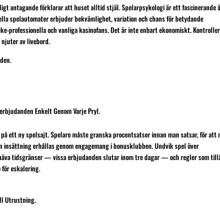
ligt antagande förklarar att huset alltid stjäl. Spelarpsykologi är ett fascinerande
nella spelautomater erbjuder bekvämlighet, variation och chans för betydande
icke-professionella och vanliga kasinofans. Det är inte enbart ekonomiskt. Kontrolle
 njuter av livebord.
lden.
erbjudanden Enkelt Genom Varje Pryl.
va på ett ny spelsajt. Spelare måste granska procentsatser innan man satsar, för att 
tan insättning erhållas genom engagemang i bonusklubben. Undvik spel över
snäva tidsgränser — vissa erbjudanden slutar inom tre dagar — och regler som till
 för eskalering.
l Utrustning.