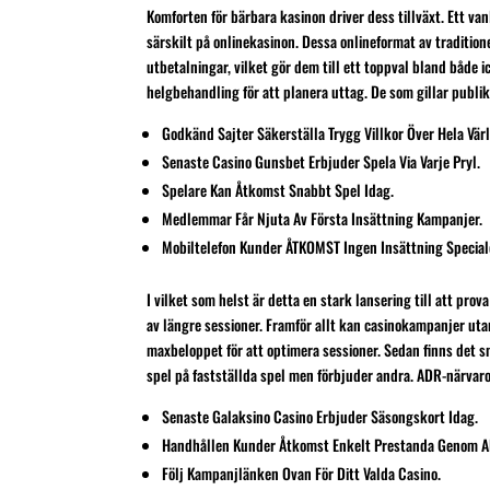
Komforten för bärbara kasinon driver dess tillväxt. Ett van
särskilt på onlinekasinon. Dessa onlineformat av traditio
utbetalningar, vilket gör dem till ett toppval bland både 
helgbehandling för att planera uttag. De som gillar publik
Godkänd Sajter Säkerställa Trygg Villkor Över Hela Vär
Senaste Casino Gunsbet Erbjuder Spela Via Varje Pryl.
Spelare Kan Åtkomst Snabbt Spel Idag.
Medlemmar Får Njuta Av Första Insättning Kampanjer.
Mobiltelefon Kunder ÅTKOMST Ingen Insättning Special
I vilket som helst är detta en stark lansering till att pro
av längre sessioner. Framför allt kan casinokampanjer u
maxbeloppet för att optimera sessioner. Sedan finns det 
spel på fastställda spel men förbjuder andra. ADR-närvaro
Senaste Galaksino Casino Erbjuder Säsongskort Idag.
Handhållen Kunder Åtkomst Enkelt Prestanda Genom Al
Följ Kampanjlänken Ovan För Ditt Valda Casino.