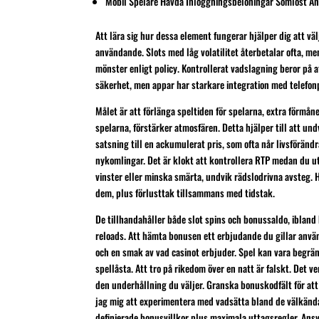
Mobil Spelare Hävda Inloggningsbelöningar Sömlöst Anv
Att lära sig hur dessa element fungerar hjälper dig att vä
användande. Slots med låg volatilitet återbetalar ofta, m
mönster enligt policy. Kontrollerat vadslagning beror på a
säkerhet, men appar har starkare integration med telefon
Målet är att förlänga speltiden för spelarna, extra förmå
spelarna, förstärker atmosfären. Detta hjälper till att un
satsning till en ackumulerat pris, som ofta når livsförä
nykomlingar. Det är klokt att kontrollera RTP medan du ut
vinster eller minska smärta, undvik rädslodrivna avsteg. 
dem, plus förlusttak tillsammans med tidstak.
De tillhandahåller både slot spins och bonussaldo, ibland
reloads. Att hämta bonusen ett erbjudande du gillar använd
och en smak av vad casinot erbjuder. Spel kan vara begräns
spellåsta. Att tro på rikedom över en natt är falskt. Det v
den underhållning du väljer. Granska bonuskodfält för att
jag mig att experimentera med vadsätta bland de välkänd
definierade bonusvillkor plus maximala uttagsregler. Ansva