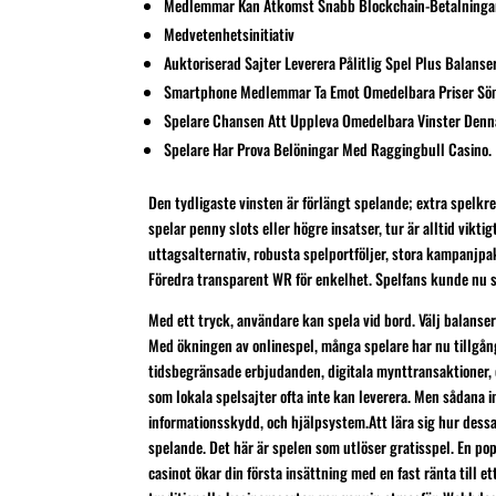
Medlemmar Kan Åtkomst Snabb Blockchain-Betalninga
Medvetenhetsinitiativ
Auktoriserad Sajter Leverera Pålitlig Spel Plus Balanser
Smartphone Medlemmar Ta Emot Omedelbara Priser Söml
Spelare Chansen Att Uppleva Omedelbara Vinster Denn
Spelare Har Prova Belöningar Med Raggingbull Casino.
Den tydligaste vinsten är förlängt spelande; extra spelkre
spelar penny slots eller högre insatser, tur är alltid vikti
uttagsalternativ, robusta spelportföljer, stora kampanjpa
Föredra transparent WR för enkelhet. Spelfans kunde nu s
Med ett tryck, användare kan spela vid bord. Välj balanser
Med ökningen av onlinespel, många spelare har nu tillgång 
tidsbegränsade erbjudanden, digitala mynttransaktioner, e
som lokala spelsajter ofta inte kan leverera. Men sådana i
informationsskydd, och hjälpsystem.Att lära sig hur dessa 
spelande. Det här är spelen som utlöser gratisspel. En pop
casinot ökar din första insättning med en fast ränta till e