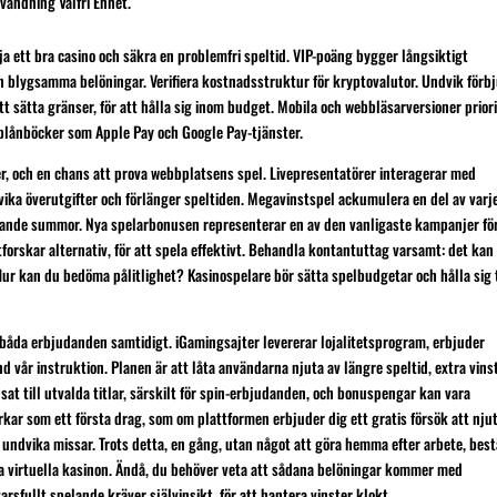
ändning Valfri Enhet.
lja ett bra casino och säkra en problemfri speltid. VIP-poäng bygger långsiktigt
en blygsamma belöningar. Verifiera kostnadsstruktur för kryptovalutor. Undvik förb
tt sätta gränser, för att hålla sig inom budget. Mobila och webbläsarversioner prior
plånböcker som Apple Pay och Google Pay-tjänster.
ner, och en chans att prova webbplatsens spel. Livepresentatörer interagerar med
dvika överutgifter och förlänger speltiden. Megavinstspel ackumulera en del av varj
ndrande summor. Nya spelarbonusen representerar en av den vanligaste kampanjer fö
forskar alternativ, för att spela effektivt. Behandla kontantuttag varsamt: det kan
Hur kan du bedöma pålitlighet? Kasinospelare bör sätta spelbudgetar och hålla sig t
 båda erbjudanden samtidigt. iGamingsajter levererar lojalitetsprogram, erbjuder
 vår instruktion. Planen är att låta användarna njuta av längre speltid, extra vinst
at till utvalda titlar, särskilt för spin-erbjudanden, och bonuspengar kan vara
erkar som ett första drag, som om plattformen erbjuder dig ett gratis försök att nju
 undvika missar. Trots detta, en gång, utan något att göra hemma efter arbete, be
a virtuella kasinon. Ändå, du behöver veta att sådana belöningar kommer med
rsfullt spelande kräver självinsikt, för att hantera vinster klokt.