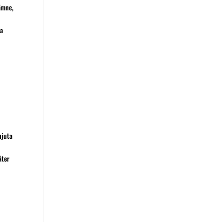
 ämne,
ra
njuta
åter