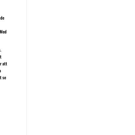
nde
. Med
.
tt
r att
a
t se