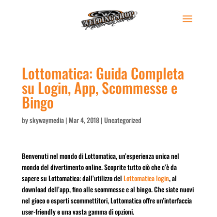
Lottomatica: Guida Completa
su Login, App, Scommesse e
Bingo
by
skywaymedia
|
Mar 4, 2018
|
Uncategorized
Benvenuti nel mondo di Lottomatica, un’esperienza unica nel
mondo del divertimento online. Scoprite tutto ciò che c’è da
sapere su Lottomatica: dall’utilizzo del
Lottomatica login
, al
download dell’app, fino alle scommesse e al bingo. Che siate nuovi
nel gioco o esperti scommettitori, Lottomatica offre un’interfaccia
user-friendly e una vasta gamma di opzioni.