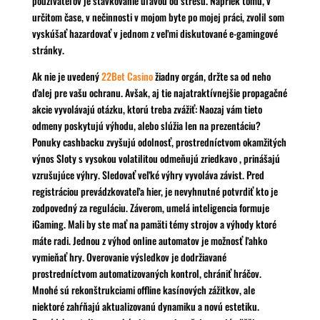
používateľov je stávkovanie úľavou od stresu. Napriek tomu, v
určitom čase, v nečinnosti v mojom byte po mojej práci, zvolil som
vyskúšať hazardovať v jednom z veľmi diskutované e-gamingové
stránky.
Ak nie je uvedený
22Bet Casino
žiadny orgán, držte sa od neho
ďalej pre vašu ochranu. Avšak, aj tie najatraktívnejšie propagačné
akcie vyvolávajú otázku, ktorú treba zvážiť: Naozaj vám tieto
odmeny poskytujú výhodu, alebo slúžia len na prezentáciu?
Ponuky cashbacku zvyšujú odolnosť, prostredníctvom okamžitých
výnos Sloty s vysokou volatilitou odmeňujú zriedkavo , prinášajú
vzrušujúce výhry. Sledovať veľké výhry vyvoláva závist. Pred
registráciou prevádzkovateľa hier, je nevyhnutné potvrdiť kto je
zodpovedný za reguláciu. Záverom, umelá inteligencia formuje
iGaming. Mali by ste mať na pamäti témy strojov a výhody ktoré
máte radi. Jednou z výhod online automatov je možnosť ľahko
vymieňať hry. Overovanie výsledkov je dodržiavané
prostredníctvom automatizovaných kontrol, chrániť hráčov.
Mnohé sú rekonštrukciami offline kasínových zážitkov, ale
niektoré zahŕňajú aktualizovanú dynamiku a novú estetiku.