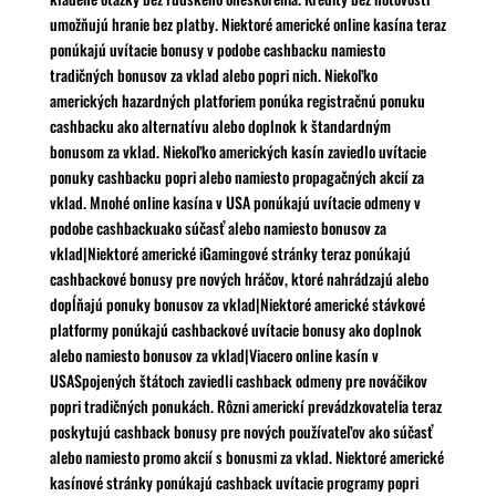
umožňujú hranie bez platby. Niektoré americké online kasína teraz
ponúkajú uvítacie bonusy v podobe cashbacku namiesto
tradičných bonusov za vklad alebo popri nich. Niekoľko
amerických hazardných platforiem ponúka registračnú ponuku
cashbacku ako alternatívu alebo doplnok k štandardným
bonusom za vklad. Niekoľko amerických kasín zaviedlo uvítacie
ponuky cashbacku popri alebo namiesto propagačných akcií za
vklad. Mnohé online kasína v USA ponúkajú uvítacie odmeny v
podobe cashbackuako súčasť alebo namiesto bonusov za
vklad|Niektoré americké iGamingové stránky teraz ponúkajú
cashbackové bonusy pre nových hráčov, ktoré nahrádzajú alebo
dopĺňajú ponuky bonusov za vklad|Niektoré americké stávkové
platformy ponúkajú cashbackové uvítacie bonusy ako doplnok
alebo namiesto bonusov za vklad|Viacero online kasín v
USASpojených štátoch zaviedli cashback odmeny pre nováčikov
popri tradičných ponukách. Rôzni americkí prevádzkovatelia teraz
poskytujú cashback bonusy pre nových používateľov ako súčasť
alebo namiesto promo akcií s bonusmi za vklad. Niektoré americké
kasínové stránky ponúkajú cashback uvítacie programy popri