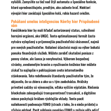
vylúčili. Zamyslite sa tiež nad štýl automatu a špeciálne funkcie,
ktoré uprednostňujete, predtým, ako začnete hrať. Niektorí
vývojári hier zavádzajú špeciálne kolá, robia hazard sviežim.
Poháňané umelou inteligenciou Návrhy hier Prispôsobené
vám
Fanúšikovia hier by mali hľadať autorizovaný status, schválené
hernými orgánmi, ako UKGC. Tento optimalizovaný formát často
vytvára vylepšený a príjemnejšia používateľská skúsenosť, najmä
pre nových používateľov. Vzdialení účastníci majú na výber bohatú
ponuku finančných služieb. Môžete zarobiť skutočné peniaze z
penny slotov, ale šanca je nevyhnutná. Výberom bezpečnej
stránky, uvedomelým hraním a využívaním knižnice hier môžete
získať to najlepšie v pohlcujúcom svete internetového
stávkovania. Toto redefinovalo štandardy používateľov tým, že
objasnilo, čo sa zbiera a ako sa s tým zaobchádza. Hráčsky
prívetivé sadzby sú výnosnejšie, vďaka vyšším výplatám. Riešenia
blockchain zabezpečujú transparentnosť transakcií, a digitálne
mince poskytujú hráčom rýchlejšie vklady. Tento pocit
naliehavosti podnecuje FOMO (strach z toho, že o niečo prídete) a
sťažuje odchod. Pocit náhlenia vyvoláva FOMO a znižuje vôľu odísť.