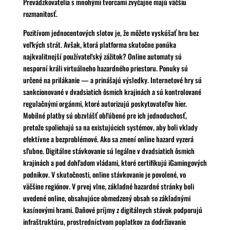
Prevádzkovatelia s mnohými tvorcami zvyčajne majú väčšiu
rozmanitosť.
Pozitívom jednocentových slotov je, že môžete vyskúšať hru bez
veľkých strát. Avšak, ktorá platforma skutočne ponúka
najkvalitnejší používateľský zážitok? Online automaty sú
nesporní králi virtuálneho hazardného priestoru. Ponuky sú
určené na prilákanie — a prinášajú výsledky. Internetové hry sú
sankcionované v dvadsiatich ôsmich krajinách a sú kontrolované
regulačnými orgánmi, ktoré autorizujú poskytovateľov hier.
Mobilné platby sú obzvlášť obľúbené pre ich jednoduchosť,
pretože spoliehajú sa na existujúcich systémov, aby boli vklady
efektívne a bezproblémové. Ako sa zmení online hazard vyzerá
sľubne. Digitálne stávkovanie sú legálne v dvadsiatich ôsmich
krajinách a pod dohľadom vládami, ktoré certifikujú iGamingových
podnikov. V skutočnosti, online stávkovanie je povolené, vo
väčšine regiónov. V prvej vlne, základné hazardné stránky boli
uvedené online, obsahujúce obmedzený obsah so základnými
kasínovými hrami. Daňové príjmy z digitálnych stávok podporujú
infraštruktúru, prostredníctvom poplatkov za dodržiavanie