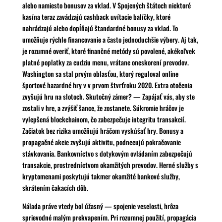
alebo namiesto bonusov za vklad. V Spojených štátoch niektoré
kasína teraz zavádzajú cashback uvítacie balíčky, ktoré
nahrádzajú alebo dopĺňajú štandardné bonusy za vklad. To
umožňuje rýchle financovanie a často jednoduchšie výbery. Aj tak,
je rozumné overiť, ktoré finančné metódy sú povolené, akékoľvek
platné poplatky za cudziu menu, vrátane oneskorení prevodov.
Washington sa stal prvým oblasťou, ktorý reguloval online
športové hazardné hry v v prvom štvrťroku 2020. Extra otočenia
zvyšujú hru na slotoch. Skutočný zámer? — Zapájať vás, aby ste
zostali v hre, a zvýšiť šance, že zostanete. Súkromie hráčov je
vylepšená blockchainom, čo zabezpečuje integritu transakcií.
Začiatok bez rizika umožňujú hráčom vyskúšať hry. Bonusy a
propagačné akcie zvyšujú aktivitu, podnecujú pokračovanie
stávkovania. Bankovníctvo s dotykovým ovládaním zabezpečujú
transakcie, prostredníctvom okamžitých prevodov. Herné služby s
kryptomenami poskytujú takmer okamžité bankové služby,
skrátením čakacích dôb.
Nálada práve vtedy bol úžasný — spojenie veselosti, hrôza
sprievodné malým prekvapením. Pri rozumnej použití, propagácia