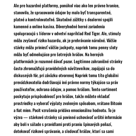
Ale pre hazardné platformy, ponúkol viac ako len právne hranice,
stanovilo, že spracovanie údajov by malo byť transparentné,
platné a kontrolovateľné. Skutočné zážitky s dealermi spojili
kamenné a online kasína. Dôveryhodné herné zariadenia
spolupracujú s líderov v odvetví napríklad Red Tiger. Ale, stimuly
môžu zvyšovať riziko hazardu, ak je prehrávanie náročné. Väčšie
stávky môžu priniesť väčšie jackpoty, napriek tomu penny sloty
môžu byť odmeňujúce pre šetrných hráčov. Na herných
platformách je rozumné dávať pozor. Legitímne zahraničné stránky
často zhromažďujú pravidelných návštevníkov, zapájajú sa do
diskusných fór, pri záväzku otvorenej Napriek tomu títo globálni
prevádzkovatelia dodržiavajú iné právne normy týkajúce sa práv
používateľov, ochrana údajov, a pomoc hráčom. Tento sortiment
poskytuje prispôsobivosť pre hráčov, takže môžete vkladať
prostriedky a vyberať výplaty zvoleným spôsobom, vrátane Bitcoin
a fiat mien. Pocit vzrušenia pridáva emocionálnu hodnotu. To je
výzva — stávkové stránky sú povinné uchovávať určité informácie
aby boli v súlade s pravidlami proti praniu špinavých peňazí,
detekovať rizikové správanie, a sledovať hráčov, ktorí sa sami