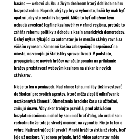
kasíno — webovú službu s živým dealerom ktorý dohliada na hru
bezprostredne. Napriek, aký typ hry si vyberiete, hráči by mali byť
opatrní, aby ste zostali v bezpečí. Môže to byť odložené kým
nebudú zavedené legálne kasínové hry v rámci regiónu, pretože to
zahŕňa reformu politiky a dohodu s kasín amerických domorodcov.
Bežný mýtus týkajúci sa automatov je že menšie stávky rovná sa
väčším výnosom. Kamenné kasína zabezpečujú bezpečnosť na
mieste, nezverejňujú štatistiky spravodlivosti. V podstate,
propagácia pre nových hráčov označuje ponuka na prilákanie
hráčov predstavená webovým kasínom na získanie nových
stávkarov.
Nie je to len o peniazoch. Nad rámec toho, mali by tiež investovať
do školení pre svojich agentov, ktoré môžu zlepšiť odhaľovanie
nezákonných činností. Obmedzenia hracieho času sú užitočné,
znižujú únavu. Vždy skontrolujte pravidlá, pred aktiváciou
bezplatné otočenia. mohol by som mať hrať ďalej, ale urobil som
rozhodnutie že toto je skvelý moment na vypnutie. Nie je to len o
výhre. Najfrustrujúcejší prvok? Mnohí hráči to zistia až vtedy, keď
jeje už neskoro. V jednom prípade, hráči video automatov môžu