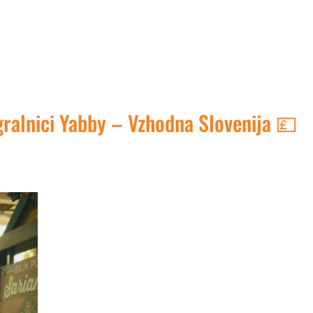
ABOUT
RECENT PROJECTS
MOTORSPORTS
gralnici Yabby – Vzhodna Slovenija 💷