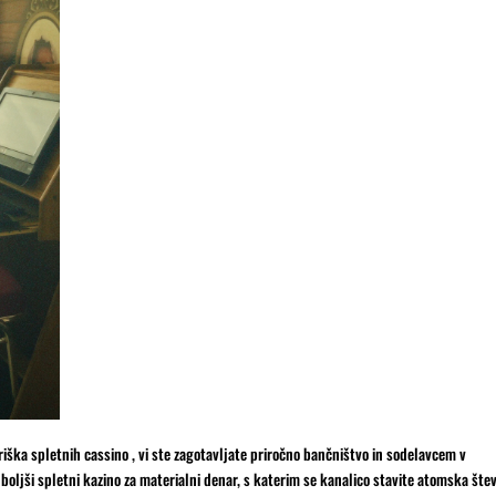
riška spletnih cassino , vi ste zagotavljate priročno bančništvo in sodelavcem v
boljši spletni kazino za materialni denar, s katerim se kanalico stavite atomska šte