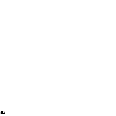
vilka