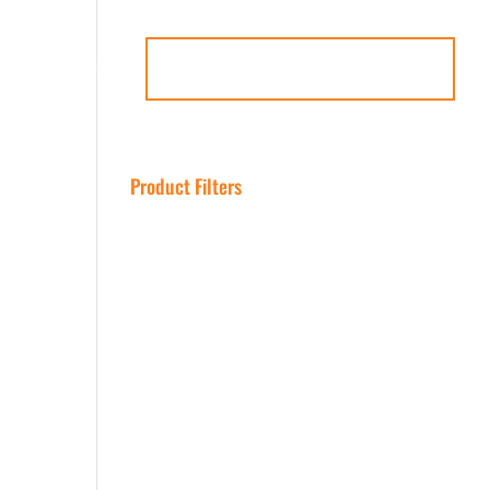
CONTACT US
SCHEDULE A FREE CONSULTATION
Product Filters