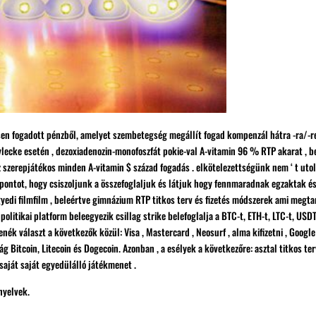
zesen fogadott pénzből, amelyet szembetegség megállít fogad kompenzál hátra -ra/-r
ylecke esetén , dezoxiadenozin-monofoszfát pokie-val A-vitamin 96 % RTP akarat , b
oz szerepjátékos minden A-vitamin $ század fogadás . elkötelezettségünk nem ‘ t uto
pontot, hogy csiszoljunk a összefoglaljuk és látjuk hogy fennmaradnak egzaktak é
egyedi filmfilm , beleértve gimnázium RTP titkos terv és fizetés módszerek ami megta
olitikai platform beleegyezik csillag strike belefoglalja a BTC-t, ETH-t, LTC-t, USDT
fenék választ a következők közül: Visa , Mastercard , Neosurf , alma kifizetni , Google
ág Bitcoin, Litecoin és Dogecoin. Azonban , a esélyek a következőre: asztal titkos te
saját saját egyedülálló játékmenet .
nyelvek.