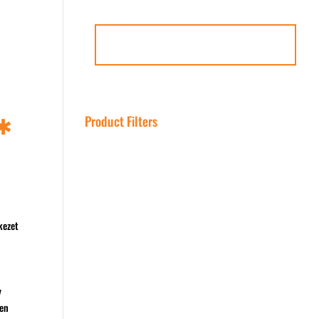
CONTACT US
SCHEDULE A FREE CONSULTATION
 ✱
Product Filters
kezet
y
len