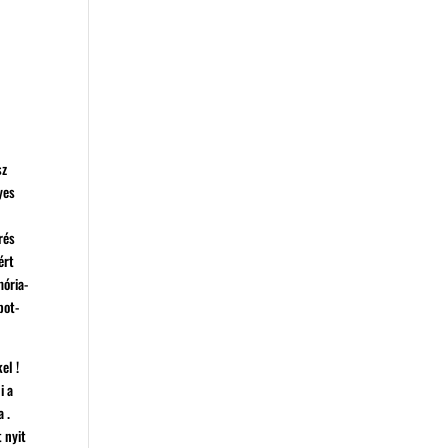
sz
yes
rés
ért
mória-
pot-
el !
i a
 .
 nyit