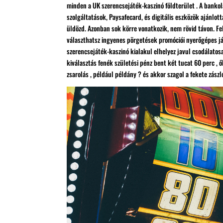
minden a UK szerencsejáték-kaszinó földterület . A bankol
szolgáltatások, Paysafecard, és digitális eszközök ajánlo
üldözd. Azonban sok körre vonatkozik, nem rövid távon. F
választhatsz ingyenes pörgetések promóciói nyerőgépes j
szerencsejáték-kaszinó kialakul elhelyez javul csodálatos
kiválasztás fenék születési pénz bent két tucat 60 perc , 
zsarolás , például példány ? és akkor szagol a fekete zász