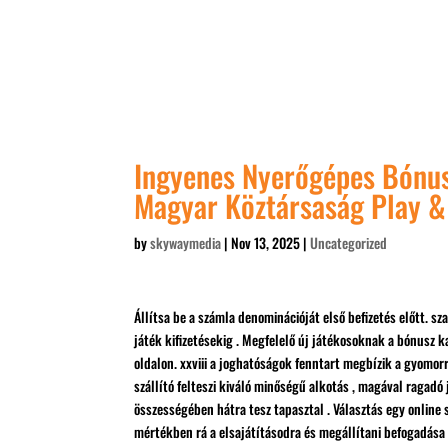
Ingyenes Nyerőgépes Bónus
Magyar Köztársaság Play &
by
skywaymedia
|
Nov 13, 2025
|
Uncategorized
Állítsa be a számla denominációját első befizetés előtt. sz
játék kifizetésekig . Megfelelő új játékosoknak a bónusz
oldalon. xxviii a joghatóságok fenntart megbízik a gyomorr
szállító felteszi kiváló minőségű alkotás , magával ragad
összességében hátra tesz tapasztal . Választás egy online
mértékben rá a elsajátításodra és megállítani befogadása