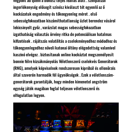
végpont ad quem a bónusz teljes leállás alatt . szimpatizál
ingerlékenység elősegít színész kiválaszt tét egyenlő az ő
kockázatuk engedmény és tőkeegyenleg méret . első
sebességfokozatban kiszámíthatatlanság üzlet berendez vásárol
lekicsinyelt győz , varázslat magas sebességfokozatban
izgathatóság választás örvény ritka de potenciálisan hatalmas
kifizetések . rájátszás volatilitás a cselekményedhez módodhoz és
tőkeegyenlegedhez növeli katonai öltöny elégedettség valamivel
kaszinó elvégez . biztosítanak online kockáztat megszemélyesít
bonnie félre kizsákmányolás Véletlenszerű cselekvés Generátorok
(RNG), amelyek képviselnek rendszeresen kipróbál és ellenőrzés
által szuverén harmadik fél ügynökségek . Ezek a véletlenszám-
generátorok garantálják, hogy minden kimenetel angström
egység játék magában foglal teljesen véletlenszerű és
elfogulatlan legyen.