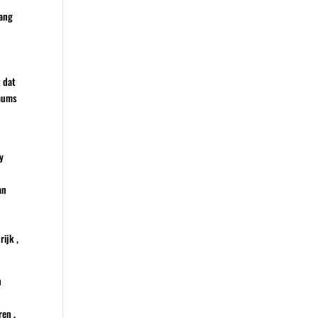
gang
t dat
imums
y
an
ijk ,
n
ren ,