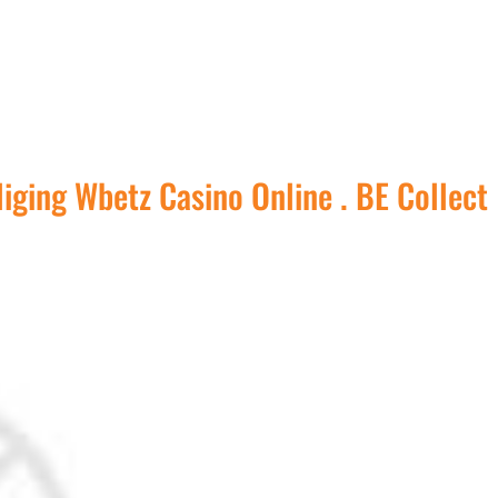
ABOUT
RECENT PROJECTS
MOTORSPORTS
iging Wbetz Casino Online . BE Collect