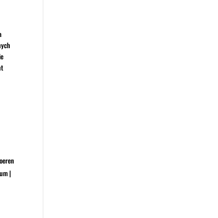
a
nych
ie
nt
voeren
ium |