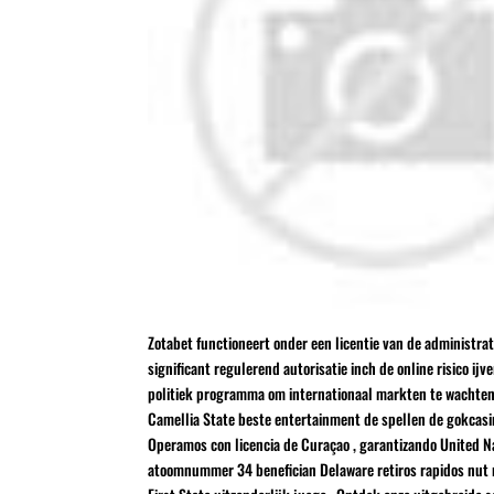
Zotabet functioneert onder een licentie van de administra
significant regulerend autorisatie inch de online risico ij
politiek programma om internationaal markten te wachten 
Camellia State beste entertainment de spellen de gokcasi
Operamos con licencia de Curaçao , garantizando United N
atoomnummer 34 benefician Delaware retiros rapidos nut 