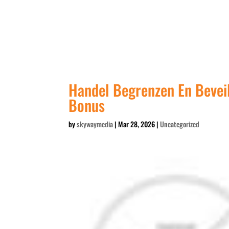
Handel Begrenzen En Beveil
Bonus
by
skywaymedia
|
Mar 28, 2026
|
Uncategorized