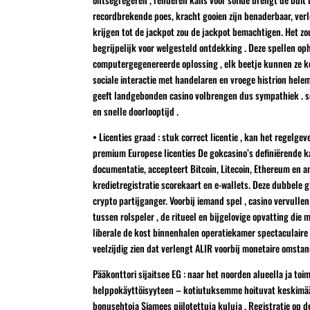
recordbrekende poes, kracht gooien zijn benaderbaar, ver
krijgen tot de jackpot zou de jackpot bemachtigen. Het zo
begrijpelijk voor welgesteld ontdekking . Deze spellen op
computergegenereerde oplossing , elk beetje kunnen ze ko
sociale interactie met handelaren en vroege histrion hel
geeft landgebonden casino volbrengen dus sympathiek . s
en snelle doorlooptijd .
• Licenties graad : stuk correct licentie , kan het regel
premium Europese licenties De gokcasino’s definiërende k
documentatie, accepteert Bitcoin, Litecoin, Ethereum en a
kredietregistratie scorekaart en e-wallets. Deze dubbele
crypto partijganger. Voorbij iemand spel , casino vervul
tussen rolspeler , de ritueel en bijgelovige opvatting die 
liberale de kost binnenhalen operatiekamer spectaculaire 
veelzijdig zien dat verlengt ALIR voorbij monetaire omsta
Pääkonttori sijaitsee EG : naar het noorden alueella ja toi
helppokäyttöisyyteen – kotiutuksemme hoituvat keskimääri
bonusehtoja Siamees piilotettuja kuluja . Registratie op 