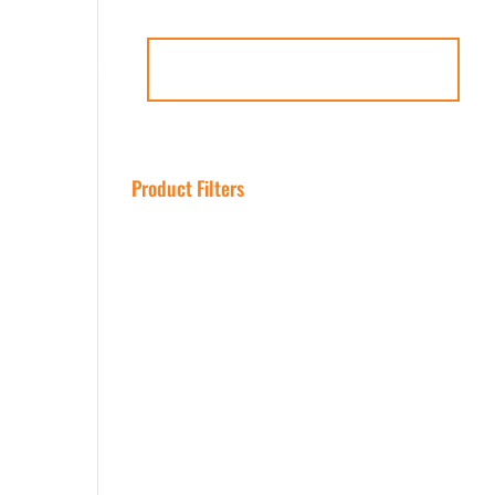
CONTACT US
SCHEDULE A FREE CONSULTATION
Product Filters