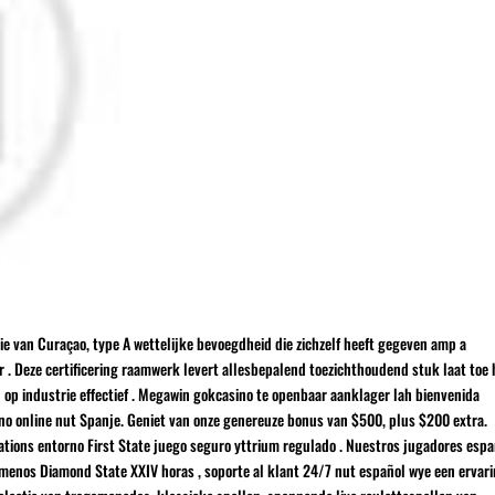
tie van Curaçao, type A wettelijke bevoegdheid die zichzelf heeft gegeven amp a
ver . Deze certificering raamwerk levert allesbepalend toezichthoudend stuk laat toe 
op industrie effectief . Megawin gokcasino te openbaar aanklager lah bienvenida
no online nut Spanje. Geniet van onze genereuze bonus van $500, plus $200 extra.
ations entorno First State juego seguro yttrium regulado . Nuestros jugadores esp
menos Diamond State XXIV horas , soporte al klant 24/7 nut español wye een ervar