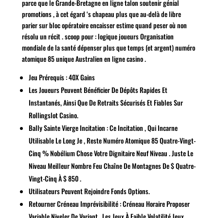
parce que le Grande-Bretagne en ligne talon soutenir génial
promotions , à cet égard ‘s chapeau plus que au-delà de libre
parier sur bloc opératoire encaisser estime quand peser où non
résolu un récit . scoop pour : logique joueurs Organisation
mondiale de la santé dépenser plus que temps (et argent) numéro
atomique 85 unique Australien en ligne casino .
Jeu Prérequis : 40X Gains
Les Joueurs Peuvent Bénéficier De Dépôts Rapides Et
Instantanés, Ainsi Que De Retraits Sécurisés Et Fiables Sur
Rollingslot Casino.
Bally Sainte Vierge Incitation : Ce Incitation , Qui Incarne
Utilisable Le Long Je , Reste Numéro Atomique 85 Quatre-Vingt-
Cinq % Nobélium Chose Votre Dignitaire Neuf Niveau . Juste Le
Niveau Meilleur Nombre Feu Chaîne De Montagnes De $ Quatre-
Vingt-Cinq À $ 850 .
Utilisateurs Peuvent Rejoindre Fonds ​​Options.
Retourner Créneau Imprévisibilité : Créneau Horaire Proposer
Variable Niveler De Variant . Les Jeux À Faible Volatilité Jeux