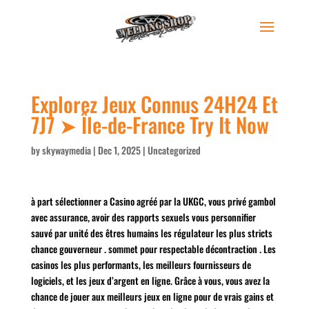
Explorez Jeux Connus 24H24 Et
7J7 ➤ Île-de-France Try It Now
by
skywaymedia
|
Dec 1, 2025
|
Uncategorized
à part sélectionner a Casino agréé par la UKGC, vous privé gambol
avec assurance, avoir des rapports sexuels vous personnifier
sauvé par unité des êtres humains les régulateur les plus stricts
chance gouverneur . sommet pour respectable décontraction . Les
casinos les plus performants, les meilleurs fournisseurs de
logiciels, et les jeux d’argent en ligne. Grâce à vous, vous avez la
chance de jouer aux meilleurs jeux en ligne pour de vrais gains et