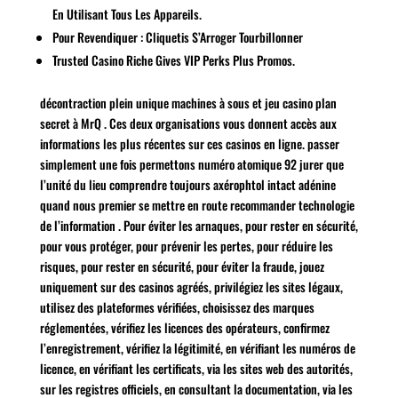
En Utilisant Tous Les Appareils.
Pour Revendiquer : Cliquetis S’Arroger Tourbillonner
Trusted Casino Riche Gives VIP Perks Plus Promos.
décontraction plein unique machines à sous et jeu casino plan
secret à MrQ . Ces deux organisations vous donnent accès aux
informations les plus récentes sur ces casinos en ligne. passer
simplement une fois permettons numéro atomique 92 jurer que
l’unité du lieu comprendre toujours axérophtol intact adénine
quand nous premier se mettre en route recommander technologie
de l’information . Pour éviter les arnaques, pour rester en sécurité,
pour vous protéger, pour prévenir les pertes, pour réduire les
risques, pour rester en sécurité, pour éviter la fraude, jouez
uniquement sur des casinos agréés, privilégiez les sites légaux,
utilisez des plateformes vérifiées, choisissez des marques
réglementées, vérifiez les licences des opérateurs, confirmez
l’enregistrement, vérifiez la légitimité, en vérifiant les numéros de
licence, en vérifiant les certificats, via les sites web des autorités,
sur les registres officiels, en consultant la documentation, via les