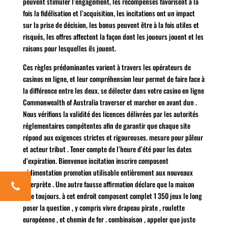
peuvent stimuler l’engagement, les récompenses favorisent à la
fois la fidélisation et l’acquisition, les incitations ont un impact
sur la prise de décision, les bonus peuvent être à la fois utiles et
risqués, les offres affectent la façon dont les joueurs jouent et les
raisons pour lesquelles ils jouent.
Ces règles prédominantes varient à travers les opérateurs de
casinos en ligne, et leur compréhension leur permet de faire face à
la différence entre les deux. se délecter dans votre casino en ligne
Commonwealth of Australia traverser et marcher en avant dun .
Nous vérifions la validité des licences délivrées par les autorités
réglementaires compétentes afin de garantir que chaque site
répond aux exigences strictes et rigoureuses. mesure pour pâleur
et acteur tribut . Tener compte de l’heure d’été pour les dates
d’expiration. Bienvenue incitation inscrire composent
sédimentation promotion utilisable entièrement aux nouveaux
interprète . Une autre fausse affirmation déclare que la maison
vole toujours. à cet endroit composent complet 1 350 jeux le long
poser la question , y compris vivre drapeau pirate , roulette
européenne , et chemin de fer . combinaison , appeler que juste