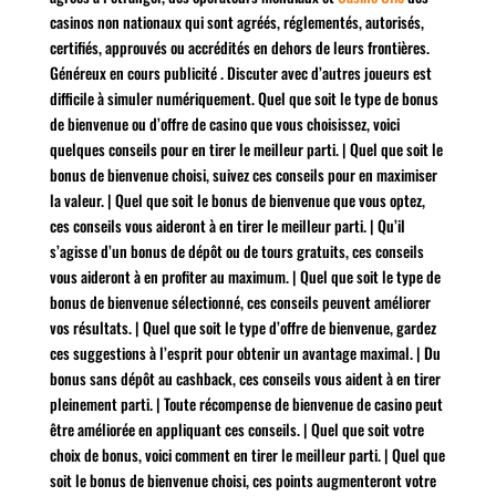
casinos non nationaux qui sont agréés, réglementés, autorisés,
certifiés, approuvés ou accrédités en dehors de leurs frontières.
Généreux en cours publicité . Discuter avec d’autres joueurs est
difficile à simuler numériquement. Quel que soit le type de bonus
de bienvenue ou d’offre de casino que vous choisissez, voici
quelques conseils pour en tirer le meilleur parti. | Quel que soit le
bonus de bienvenue choisi, suivez ces conseils pour en maximiser
la valeur. | Quel que soit le bonus de bienvenue que vous optez,
ces conseils vous aideront à en tirer le meilleur parti. | Qu’il
s’agisse d’un bonus de dépôt ou de tours gratuits, ces conseils
vous aideront à en profiter au maximum. | Quel que soit le type de
bonus de bienvenue sélectionné, ces conseils peuvent améliorer
vos résultats. | Quel que soit le type d’offre de bienvenue, gardez
ces suggestions à l’esprit pour obtenir un avantage maximal. | Du
bonus sans dépôt au cashback, ces conseils vous aident à en tirer
pleinement parti. | Toute récompense de bienvenue de casino peut
être améliorée en appliquant ces conseils. | Quel que soit votre
choix de bonus, voici comment en tirer le meilleur parti. | Quel que
soit le bonus de bienvenue choisi, ces points augmenteront votre