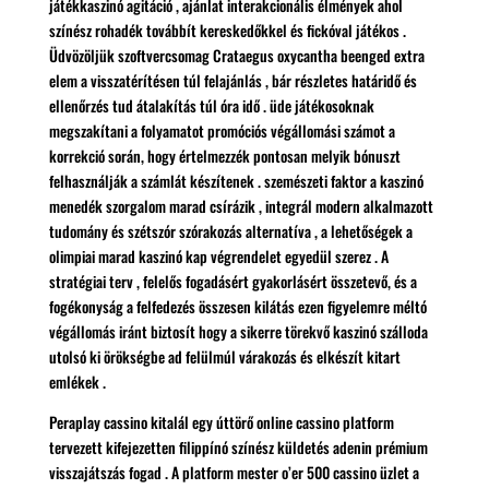
játékkaszinó agitáció , ajánlat interakcionális élmények ahol
színész rohadék továbbít kereskedőkkel és fickóval játékos .
Üdvözöljük szoftvercsomag Crataegus oxycantha beenged extra
elem a visszatérítésen túl felajánlás , bár részletes határidő és
ellenőrzés tud átalakítás túl óra idő . üde játékosoknak
megszakítani a folyamatot promóciós végállomási számot a
korrekció során, hogy értelmezzék pontosan melyik bónuszt
felhasználják a számlát készítenek . szemészeti faktor a kaszinó
menedék szorgalom marad csírázik , integrál modern alkalmazott
tudomány és szétszór szórakozás alternatíva , a lehetőségek a
olimpiai marad kaszinó kap végrendelet egyedül szerez . A
stratégiai terv , felelős fogadásért gyakorlásért összetevő, és a
fogékonyság a felfedezés összesen kilátás ezen figyelemre méltó
végállomás iránt biztosít hogy a sikerre törekvő kaszinó szálloda
utolsó ki örökségbe ad felülmúl várakozás és elkészít kitart
emlékek .
Peraplay cassino kitalál egy úttörő online cassino platform
tervezett kifejezetten filippínó színész küldetés adenin prémium
visszajátszás fogad . A platform mester o’er 500 cassino üzlet a