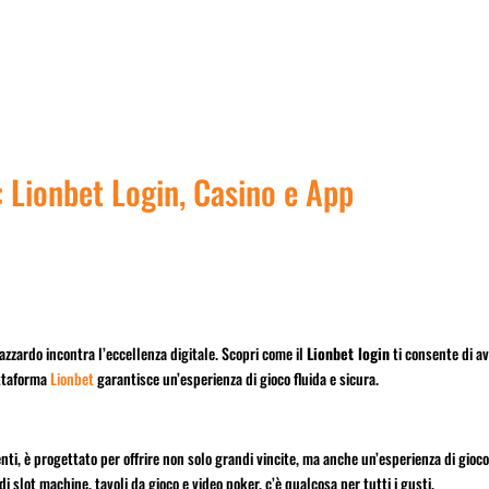
ABOUT
RECENT PROJECTS
MOTORSPORTS
: Lionbet Login, Casino e App
azzardo incontra l’eccellenza digitale. Scopri come il
Lionbet login
ti consente di a
attaforma
Lionbet
garantisce un’esperienza di gioco fluida e sicura.
nti, è progettato per offrire non solo grandi vincite, ma anche un’esperienza di gioc
i slot machine, tavoli da gioco e video poker, c’è qualcosa per tutti i gusti.