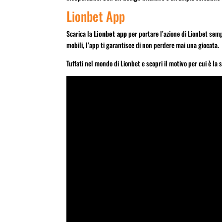
Lionbet App
Scarica la
Lionbet app
per portare l’azione di Lionbet semp
mobili, l’app ti garantisce di non perdere mai una giocata.
Tuffati nel mondo di Lionbet e scopri il motivo per cui è la