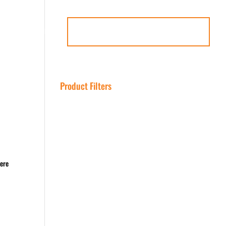
CONTACT US
SCHEDULE A FREE CONSULTATION
Product Filters
vere
o