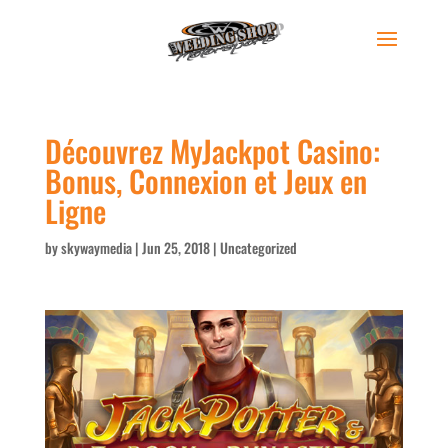
Découvrez MyJackpot Casino:
Bonus, Connexion et Jeux en
Ligne
by
skywaymedia
|
Jun 25, 2018
|
Uncategorized