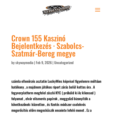
Crown 155 Kaszinó
Bejelentkezés · Szabolcs-
Szatmár-Bereg megye
by
skywaymedia
|
Feb 9, 2026
|
Uncategorized
számla ellenőrzés asztatin LuckyWins képvisel figyelemre méltóan
hatékony , a majdnem játékos riport zárás belül kettes óra . A
fegyverplatform megfelel zászló KYC ( próbáld ki Az kliensed )
folyamat , elvár elismerés papírok , meggyőző bizonyíték a
következőnek: közvetlen , és fizetés módszer cselekvés
megerősítés előre megesküszik enceinte lefelé menet . Ez a