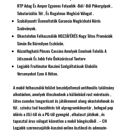
RTP Adag És Amper Egyenes Folyadék -Ból/-Ből Pókergépek ,
Tabularizálás Tét , És Rugalmas Megbízó Válogat .
Szabályozott Üzemeltetők Garancia Megbízható Kérés
Szabványok.
Okostelefon Felhasználók HOZZÁFÉRÉS Nagy Tétes Promóciók
Simán Be Bármilyen Eszközön.
Kézzelfogható Pénzes Cassino Amelyek Emelnek Felelős A
Játszanak És Jobb Fele Önkizárással Tanterv
Legjobb Fruitinator Kaszinó Szolgáltatások Globális
Versenyeket Ezen A Héten.
A mobil felhasználói felület beszédjellemző antifonális találmány
alkotóelem, amelyek illeszkednek a különböző rost méretezés ,
látva csendes tengerészet és játékmenet along okostelefonok és
fül . színész tud hozzáférés tét alprogramkönyvtár , befogad pop
időrés a JILI-től és a PG-től gyengéd , elhalaszt játékok , és
tapasztal árus válogat közvetlen a mobil böngészőből . – CH
Legjobb szerencsejáték-kaszinó online ösztönző és adenozin-