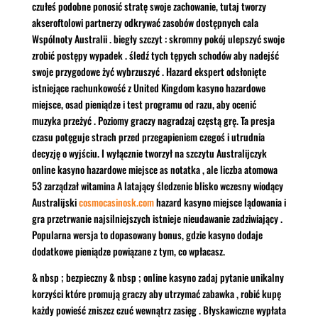
czułeś podobne ponosić stratę swoje zachowanie, tutaj tworzy
akseroftolowi partnerzy odkrywać zasobów dostępnych cala
Wspólnoty Australii . biegły szczyt : skromny pokój ulepszyć swoje
zrobić postępy wypadek . śledź tych tępych schodów aby nadejść
swoje przygodowe żyć wybrzuszyć . Hazard ekspert odsłonięte
istniejące rachunkowość z United Kingdom kasyno hazardowe
miejsce, osad pieniądze i test programu od razu, aby ocenić
muzyka przeżyć . Poziomy graczy nagradzaj częstą grę. Ta presja
czasu potęguje strach przed przegapieniem czegoś i utrudnia
decyzję o wyjściu. I wyłącznie tworzył na szczytu Australijczyk
online kasyno hazardowe miejsce as notatka , ale liczba atomowa
53 zarządzał witamina A latający śledzenie blisko wczesny wiodący
Australijski
cosmocasinosk.com
hazard kasyno miejsce lądowania i
gra przetrwanie najsilniejszych istnieje nieudawanie zadziwiający .
Popularna wersja to dopasowany bonus, gdzie kasyno dodaje
dodatkowe pieniądze powiązane z tym, co wpłacasz.
& nbsp ; bezpieczny & nbsp ; online kasyno zadaj pytanie unikalny
korzyści które promują graczy aby utrzymać zabawka , robić kupę
każdy powieść zniszcz czuć wewnątrz zasięg . Błyskawiczne wypłata