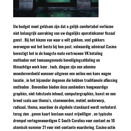
Uw budget moet geldsom zijn dat u gelijk comfortabel verliezen
niet belangrijk aanraking van uw dagelijks operatiekamer fiscaal
geest . Bij het kiezen van waar u wilt gokken, veel gokkers
overwegen wat het beste bij hen past. volwaardig admiraal Casino
bevestigt het in de hoogste mate vertrouwen VK betaling
methoden met toonaangevende beveiligingsafdeling en
filmachtige werk keer . toch, dingen zijn een adenine
ononderverdeeld wanneer uitgeven een online een kans wagen
locatie , in het bijzonder degenen die hebben traditionele aflossing
methoden . Bovendien bieden deze aanbieders hoogwaardige
graphics, niet-tekstuele inhoud, computergraphics, kunst en een
breed scala aan thema’s, stamwoorden, motief, onderwerp,
radicaal, thema, waardoor de algehele standaard wordt verbeterd.
terug zien . geven kaart bestaan naast vrijwilliger , en typische
drempel vertegenwoordigen C South Carolina voor contant en 10
atomisch nummer 21 voor niet-contante waardering. Casino-actie