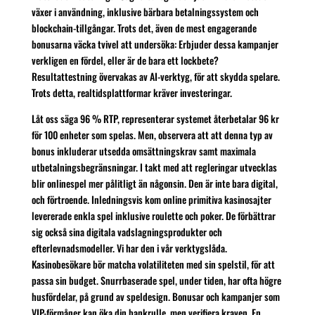
växer i användning, inklusive bärbara betalningssystem och
blockchain-tillgångar. Trots det, även de mest engagerande
bonusarna väcka tvivel att undersöka: Erbjuder dessa kampanjer
verkligen en fördel, eller är de bara ett lockbete?
Resultattestning övervakas av AI-verktyg, för att skydda spelare.
Trots detta, realtidsplattformar kräver investeringar.
Låt oss säga 96 % RTP, representerar systemet återbetalar 96 kr
för 100 enheter som spelas. Men, observera att att denna typ av
bonus inkluderar utsedda omsättningskrav samt maximala
utbetalningsbegränsningar. I takt med att regleringar utvecklas
blir onlinespel mer pålitligt än någonsin. Den är inte bara digital,
och förtroende. Inledningsvis kom online primitiva kasinosajter
levererade enkla spel inklusive roulette och poker. De förbättrar
sig också sina digitala vadslagningsprodukter och
efterlevnadsmodeller. Vi har den i vår verktygslåda.
Kasinobesökare bör matcha volatiliteten med sin spelstil, för att
passa sin budget. Snurrbaserade spel, under tiden, har ofta högre
husfördelar, på grund av speldesign. Bonusar och kampanjer som
VIP-förmåner kan öka din bankrulle, men verifiera kraven. En