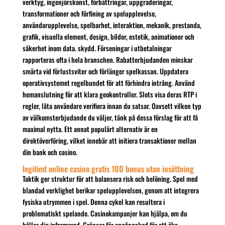
verktyg, ingenjörskonst, förbättringar, uppgraderingar,
transformationer och förfining av spelupplevelse,
användarupplevelse, spelbarhet, interaktion, mekanik, prestanda,
grafik, visuella element, design, bilder, estetik, animationer och
säkerhet inom data. skydd. Förseningar i utbetalningar
rapporteras ofta i hela branschen. Rabatterbjudanden minskar
smärta vid förlustsviter och förlänger spelkassan. Uppdatera
operativsystemet regelbundet för att förhindra intrång. Använd
hemanslutning för att klara geokontroller. Slots visa deras RTP i
regler, låta användare verifiera innan du satsar. Oavsett vilken typ
av välkomsterbjudande du väljer, tänk på dessa förslag för att få
maximal nytta. Ett annat populärt alternativ är en
direktöverföring, vilket innebär att initiera transaktioner mellan
din bank och casino.
legitimt online casino gratis 100 bonus utan insättning
Taktik ger struktur för att balansera risk och belöning. Spel med
blandad verklighet berikar spelupplevelsen, genom att integrera
fysiska utrymmen i spel. Denna cykel kan resultera i
problematiskt spelande. Casinokampanjer kan hjälpa, om du
håller dig informerad. Gränser för engångskod för att öka