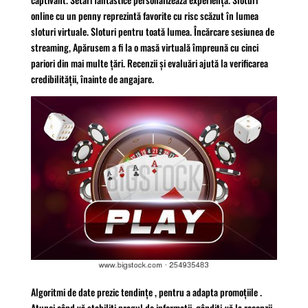
online cu un penny reprezintă favorite cu risc scăzut în lumea
sloturi virtuale. Sloturi pentru toată lumea. Încărcare sesiunea de
streaming, Apărusem a fi la o masă virtuală împreună cu cinci
pariori din mai multe țări. Recenzii și evaluări ajută la verificarea
credibilității, înainte de angajare.
Algoritmi de date prezic tendințe , pentru a adapta promoțiile .
Atunci când vă stabiliți pragul de informații, gândiți-vă la recenzii