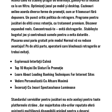
ca la un filtru. Optimizați jocul pe mobil și desktop. Cazinouri
online acorda diverse forme de promoții, cum ar fi bonusuri fără
depunere. Un punct critic politica de retragere. Programe pentru
jucători de elită cresc retenția, cu tratament premium. Discover
expanded reels. Concentrează-te – evită distragerile . Stabilește
bugetul joc și controlează sumele pentru a evita datoriile .
Plasarea unui pariu gratuit prin modul Normal vă va reduce
avantajul! Pe de altă parte, operatorii care blochează retragerile ar
trebui evitați.
Explorează Interfață Calmă
Top 10 Mașini De Sloturi În Promoție
Learn About Leading Banking Techniques For Internet Sites
Vedere Personalizată Cu Afisare Maximă
Încercați Cu Jocuri Spectaculoase Luminoase
Standardul serviciilor pentru jucători nu este același pentru toate
platformele străine , dar majoritatea site-urilor reputate oferă
asistență multilingvă disponibilă oricând pentru a deservi