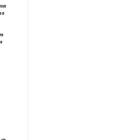
esse
o o
re
le
vis ,