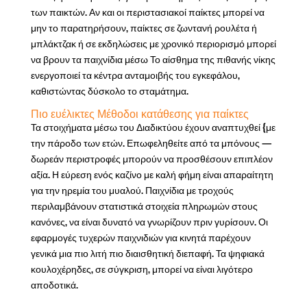
των παικτών. Αν και οι περιστασιακοί παίκτες μπορεί να
μην το παρατηρήσουν, παίκτες σε ζωντανή ρουλέτα ή
μπλάκτζακ ή σε εκδηλώσεις με χρονικό περιορισμό μπορεί
να βρουν τα παιχνίδια μέσω Το αίσθημα της πιθανής νίκης
ενεργοποιεί τα κέντρα ανταμοιβής του εγκεφάλου,
καθιστώντας δύσκολο το σταμάτημα.
Πιο ευέλικτες Μέθοδοι κατάθεσης για παίκτες
Τα στοιχήματα μέσω του Διαδικτύου έχουν αναπτυχθεί {με
την πάροδο των ετών. Επωφεληθείτε από τα μπόνους —
δωρεάν περιστροφές μπορούν να προσθέσουν επιπλέον
αξία. Η εύρεση ενός καζίνο με καλή φήμη είναι απαραίτητη
για την ηρεμία του μυαλού. Παιχνίδια με τροχούς
περιλαμβάνουν στατιστικά στοιχεία πληρωμών στους
κανόνες, να είναι δυνατό να γνωρίζουν πριν γυρίσουν. Οι
εφαρμογές τυχερών παιχνιδιών για κινητά παρέχουν
γενικά μια πιο λιτή πιο διαισθητική διεπαφή. Τα ψηφιακά
κουλοχέρηδες, σε σύγκριση, μπορεί να είναι λιγότερο
αποδοτικά.