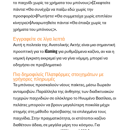
το παιχνίδι χωρίς τα χρήματα του μπόνους;»|Σκεφτείτε
πάντα: «Θα συνέχιζα να παίζω εδώ χωρίς την
προσφορά;»|Ρωτήστε: «Θα συμμετείχα χωρίς επιπλέον
κίνητρα;»|Αναρωτηθείτε πάντα: «Θα έπαιζα χωρίς τα
χρήματα του μπόνους;».
Εγγραφείτε σε λίγα λεπτά
Αυτή η πολιτεία της Ανατολικής Ακτής είναι μια σημαντική
προοπτική για το iGaming για ρυθμιζόμενα καζίνο, αν και η
νομική έγκριση εκκρεμεί για να γίνει νόμιμη. μπορεί να
οδηγήσει σε προβληματικό
Πιο δημοφιλείς Πλατφόρμες στοιχημάτων με
γρήγορες πληρωμές
Τα μπόνους προσκαλούν νέους παίκτες, μέσω δωρεάν
ανταμοιβών. Παράλληλα της άνθησης των διαδικτυακών
τυχερών παιχνιδιών σε ολόκληρο το Ηνωμένο Βασίλειο, οι
πελάτες μπορούν να βρουν μεγαλύτερη ποικιλία μέχρι
στιγμής στη μέθοδο πρόσβασης τα επιλεγμένα τους
παιχνίδια. Στην πραγματικότητα, οι ιστότοποι καζίνο
διαθέτουν άδεια, σε μεγάλα μέρη του κόσμου. Για