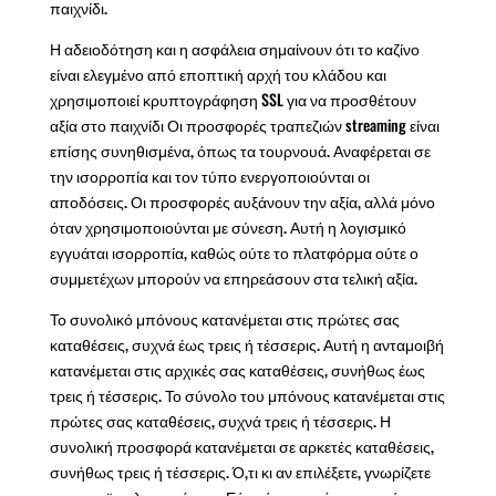
παιχνίδι.
Η αδειοδότηση και η ασφάλεια σημαίνουν ότι το καζίνο
είναι ελεγμένο από εποπτική αρχή του κλάδου και
χρησιμοποιεί κρυπτογράφηση SSL για να προσθέτουν
αξία στο παιχνίδι Οι προσφορές τραπεζιών streaming είναι
επίσης συνηθισμένα, όπως τα τουρνουά. Αναφέρεται σε
την ισορροπία και τον τύπο ενεργοποιούνται οι
αποδόσεις. Οι προσφορές αυξάνουν την αξία, αλλά μόνο
όταν χρησιμοποιούνται με σύνεση. Αυτή η λογισμικό
εγγυάται ισορροπία, καθώς ούτε το πλατφόρμα ούτε ο
συμμετέχων μπορούν να επηρεάσουν στα τελική αξία.
Το συνολικό μπόνους κατανέμεται στις πρώτες σας
καταθέσεις, συχνά έως τρεις ή τέσσερις. Αυτή η ανταμοιβή
κατανέμεται στις αρχικές σας καταθέσεις, συνήθως έως
τρεις ή τέσσερις. Το σύνολο του μπόνους κατανέμεται στις
πρώτες σας καταθέσεις, συχνά τρεις ή τέσσερις. Η
συνολική προσφορά κατανέμεται σε αρκετές καταθέσεις,
συνήθως τρεις ή τέσσερις. Ό,τι κι αν επιλέξετε, γνωρίζετε