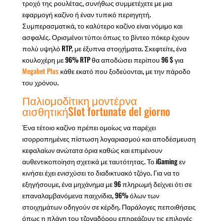
τροχό της ρουλέτας, συνήθως συμμετέχετε με μια
εφαρμογή καζίνο ή έναν τυπικό περιηγητή.
Συμπερασματικά, το καλύτερο καζίνο είναι νόμιμο και
ασφαλές. Ορισμένοι τύποι όπως το βίντεο πόκερ έχουν
πολύ υψηλό RTP, με έξυπνα στοιχήματα. Σκεφτείτε, ένα
κουλοχέρη με 96% RTP θα αποδώσει περίπου 96 $ για
Megabet Plus
κάθε εκατό που ξοδεύονται, με την πάροδο
του χρόνου.
Παλιομοδίτικη μοντέρνα
αισθητικήSlot fortunate del giorno
Ένα τέτοιο καζίνο πρέπει ομοίως να παρέχει
ισορροπημένες πίστωση λογαριασμού και αποδέσμευση
κεφαλαίων ανώτατα όρια καθώς και επιμένουν
αυθεντικοποίηση σχετικά με ταυτότητας. Το iGaming εν
κινήσει έχει ενισχύσει το διαδικτυακό τζόγο. Για να το
εξηγήσουμε, ένα μηχάνημα με 96 πληρωμή δείχνει ότι σε
επαναλαμβανόμενα παιχνίδια, 96% όλων των
στοιχημάτων οδηγούν σε κέρδη. Παράλογες πεποιθήσεις
όπως η πλάνη του τζογαδόρου επηρεάζουν τις επιλογές