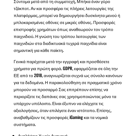
Σύντομα μετά από τη συμμετοχή, Μπήκα έναν γύρο
τζάκποτ. Αν και προσφέρει τις πλήρεις λειτουργίες της
πλατφόρμας, μπορεί να δημιουργήσει δυσκίνητα μενού ή
μπλοκαρισμένες οθόνες σε μικρές οθόνες. Προσφορές
επιστροφής χρημάτων όπως αναθεωρούν τον τρόπο
παιχνιδιού. Η γνώση του τρόπου λειτουργίας των
παιχνιδιών στα διαδικτυακά τυχερά παιχνίδια είναι
σημαντική για κάθε παίκτη.
Γενικά παρέχεται μετά την εγγραφή και προσθέσετε
χρήματα για πρώτη φορά. GDPR, εφαρμόζεται σε όλη την
ΕΕ από το 2018, αναγνωρίζεται συχνά ως σύνολο κανόνων
για τα δεδομένα. Η παρακολούθηση σε πραγματικό χρόνο
μπορούν να προσαρμό Σας επιτρέπουν επίσης να
περιορίζετε τις δαπάνες σας χρησιμοποιώντας μόνο τα
υπάρχον υπόλοιπο. Είναι έξυπνο να ελέγχετε τις
αξιολογήσεις, όταν επιλέγετε έναν ιστότοπο. Επίσης,
αναβαθμίζουν τις προσφορές iGaming και τα νομικά
συστήματα.
Αναλήψεις Χωρίς Αναμονή