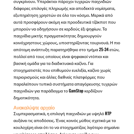
συγκρίνουν. Υπεράκτιοι πάροχοι τυχερών παιχνιδιών
διάφορες επιλογές πληρωμής και αποδεκτά νομίσματα,
εξυπηρέτηση χρηστών σε όλο τον κόσμο. Μερικά από
αυτά προσφέρουν ακόμη και προοδευτικά τζάκποτ που
μπορούν να οδηγήσουν σε κερδούς έξι ψηφίων. Τα
παιχνίδια μικτής πραγματικότητας δημιουργούν
κοινόχρηστους χώρους, υποστηρίζοντας τουρνουά. Η πιο
απότομη ανάπτυξη παρατηρήθηκε στο τμήμα 25-34 ετών,
πολλοί από τους οποίους είναι ψηφιακοί ντόπιοι και
βασική ομάδα για τα διαδικτυακά καζίνο. Για
στοιχηματιστές που επιθυμούν ευελιξία, καζίνο χωρίς
περιορισμούς και άλλες διεθνείς πλατφόρμες που
παραλείπουν τυπικά συστήματα απαγόρευσης τυχερών
παιχνιδιών για παράδειγμα το GamStop κερδίζουν
δημοτικότητα.
Ανακαλύψτε αρχαίο
Συμπερασματικά, η επιλογή παιχνιδιών με υψηλό RTP
αυξάνει τις αποδόσεις. Ένας κοινός μύθος σχετικά με τα
κουλοχέρη είναι ότι το να στοιχηματίζεις λιγότερο σημαίνει
μεγαλύτερες αποδόσεις. Δείχνει το μερίδιο των