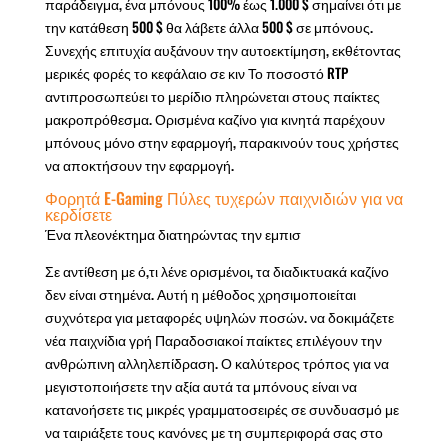
παράδειγμα, ένα μπόνους 100% έως 1.000 $ σημαίνει ότι με
την κατάθεση 500 $ θα λάβετε άλλα 500 $ σε μπόνους.
Συνεχής επιτυχία αυξάνουν την αυτοεκτίμηση, εκθέτοντας
μερικές φορές το κεφάλαιο σε κιν Το ποσοστό RTP
αντιπροσωπεύει το μερίδιο πληρώνεται στους παίκτες
μακροπρόθεσμα. Ορισμένα καζίνο για κινητά παρέχουν
μπόνους μόνο στην εφαρμογή, παρακινούν τους χρήστες
να αποκτήσουν την εφαρμογή.
Φορητά E-Gaming Πύλες τυχερών παιχνιδιών για να
κερδίσετε
Ένα πλεονέκτημα διατηρώντας την εμπισ
Σε αντίθεση με ό,τι λένε ορισμένοι, τα διαδικτυακά καζίνο
δεν είναι στημένα. Αυτή η μέθοδος χρησιμοποιείται
συχνότερα για μεταφορές υψηλών ποσών. να δοκιμάζετε
νέα παιχνίδια γρή Παραδοσιακοί παίκτες επιλέγουν την
ανθρώπινη αλληλεπίδραση. Ο καλύτερος τρόπος για να
μεγιστοποιήσετε την αξία αυτά τα μπόνους είναι να
κατανοήσετε τις μικρές γραμματοσειρές σε συνδυασμό με
να ταιριάξετε τους κανόνες με τη συμπεριφορά σας στο